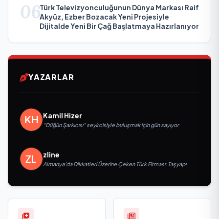
06
Türk Televizyonculuğunun Dünya Markası Raif
Akyüz, Ezber Bozacak Yeni Projesiyle
Dijitalde Yeni Bir Çağ Başlatmaya Hazırlanıyor
YAZARLAR
Kamil Hizer
“Düğün Şarkıcısı” seyircisiyle buluşmak için gün sayıyor
zline
Almanya’da Dikkatleri Üzerine Çeken Türk Firması: Taşyapı