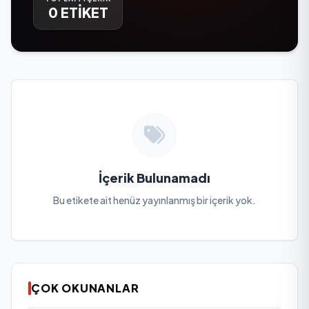
0 ETİKET
İçerik Bulunamadı
Bu etikete ait henüz yayınlanmış bir içerik yok.
ÇOK OKUNANLAR