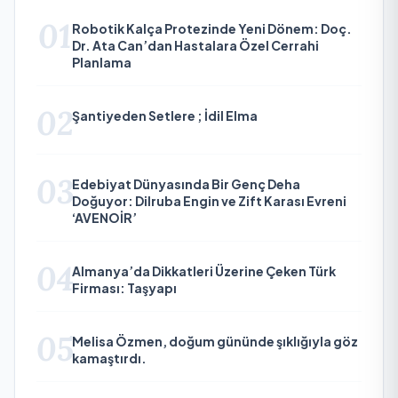
01
Robotik Kalça Protezinde Yeni Dönem: Doç.
Dr. Ata Can’dan Hastalara Özel Cerrahi
Planlama
02
Şantiyeden Setlere ; İdil Elma
03
Edebiyat Dünyasında Bir Genç Deha
Doğuyor: Dilruba Engin ve Zift Karası Evreni
‘AVENOİR’
04
Almanya’da Dikkatleri Üzerine Çeken Türk
Firması: Taşyapı
05
Melisa Özmen, doğum gününde şıklığıyla göz
kamaştırdı.