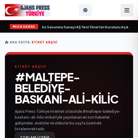
SON DAKİKA
in gün sayıyor
•
Açıkgöz Savunma Sanayi AŞ Yeni Yönetim Kurulunu Açıkladı 
ANA SAYFA
/
ETIKET ARŞIVI
ETİKET ARŞİVİ
#MALTEPE-
BELEDIYE-
BASKANI-ALI-KILIC
Ajans Press Türkiye internet sitesinde #maltepe-belediye-
baskani-ali-kilic etiketiyle yayınlanan en son haberler,
gelişmeler, analizler ve videolar bu sayfa üzerinde
listelenmektedir.
TOPLAM İÇERİK