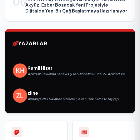
06
Akyüz, Ezber Bozacak Yeni Projesiyle
Dijitalde Yeni Bir Çağ Başlatmaya Hazırlanıyor
YAZARLAR
Kamil Hizer
Açıkgöz Savunma Sanayi AŞ Yeni Yönetim Kurulunu Açıkladı ve
Savunma Sanayinde Küresel Vizyon Vurgusu
zline
Almanya’da Dikkatleri Üzerine Çeken Türk Firması: Taşyapı