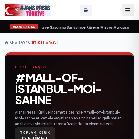
SON DAKİKA
netim Kurulunu Açıkladı ve Savunma Sanayinde Küresel Vizyon Vurgusu
•
Rub
ANA SAYFA
/
ETIKET ARŞIVI
ETİKET ARŞİVİ
#MALL-OF-
ISTANBUL-MOI-
SAHNE
Ajans Press Türkiye internet sitesinde #mall-of-istanbul-
moi-sahne etiketiyle yayınlanan en son haberler, gelişmeler,
analizler ve videolar bu sayfa üzerinde listelenmektedir.
TOPLAM İÇERİK
0 ETİKET