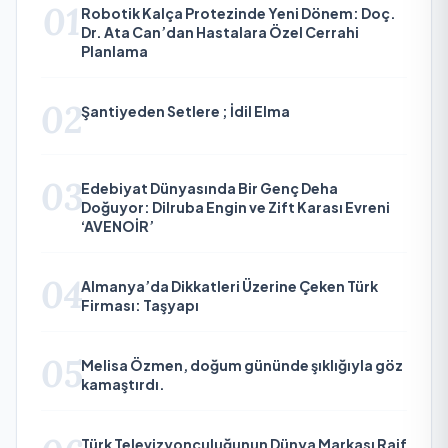
01
Robotik Kalça Protezinde Yeni Dönem: Doç.
Dr. Ata Can’dan Hastalara Özel Cerrahi
Planlama
02
Şantiyeden Setlere ; İdil Elma
03
Edebiyat Dünyasında Bir Genç Deha
Doğuyor: Dilruba Engin ve Zift Karası Evreni
‘AVENOİR’
04
Almanya’da Dikkatleri Üzerine Çeken Türk
Firması: Taşyapı
05
Melisa Özmen, doğum gününde şıklığıyla göz
kamaştırdı.
Türk Televizyonculuğunun Dünya Markası Raif