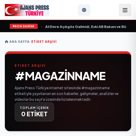
SON DAKİKA
n Sevgilim “ yayımlandı
•
Ali Emre Açıkgöz Galimidi, Eski AB Bakanı ve Büyükelç
ANA SAYFA
/
ETIKET ARŞIVI
ETİKET ARŞİVİ
#MAGAZINNAME
Ajans Press Türkiye internet sitesinde #magazinname
etiketiyle yayınlanan en son haberler, gelişmeler, analizler ve
videolar bu sayfa üzerinde listelenmektedir.
TOPLAM İÇERİK
0 ETİKET