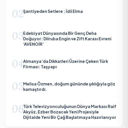
02
Şantiyeden Setlere ; İdil Elma
03
Edebiyat Dünyasında Bir Genç Deha
Doğuyor: Dilruba Engin ve Zift Karası Evreni
‘AVENOİR’
04
Almanya’da Dikkatleri Üzerine Çeken Türk
Firması: Taşyapı
05
Melisa Özmen, doğum gününde şıklığıyla göz
kamaştırdı.
06
Türk Televizyonculuğunun Dünya Markası Raif
Akyüz, Ezber Bozacak Yeni Projesiyle
Dijitalde Yeni Bir Çağ Başlatmaya Hazırlanıyor