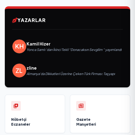
YAZARLAR
Kamil Hizer
Yonca Samlı ‘dan İkinci Tekli “Donacaksın Sevgilim “ yayımlandı
zline
Almanya’da Dikkatleri Üzerine Çeken Türk Firması: Taşyapı
Nöbetçi
Gazete
Eczaneler
Manşetleri