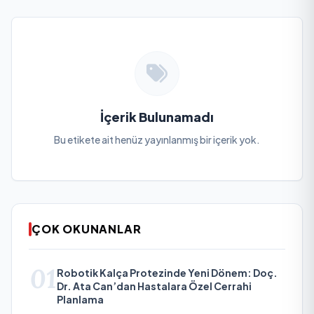
İçerik Bulunamadı
Bu etikete ait henüz yayınlanmış bir içerik yok.
ÇOK OKUNANLAR
01
Robotik Kalça Protezinde Yeni Dönem: Doç.
Dr. Ata Can’dan Hastalara Özel Cerrahi
Planlama