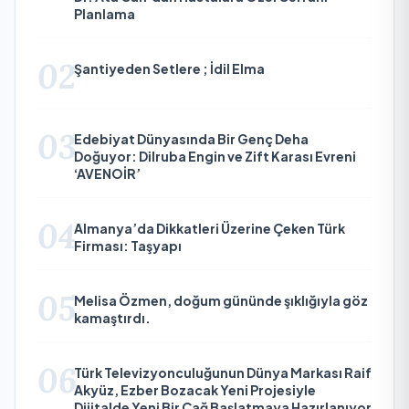
Planlama
02
Şantiyeden Setlere ; İdil Elma
03
Edebiyat Dünyasında Bir Genç Deha
Doğuyor: Dilruba Engin ve Zift Karası Evreni
‘AVENOİR’
04
Almanya’da Dikkatleri Üzerine Çeken Türk
Firması: Taşyapı
05
Melisa Özmen, doğum gününde şıklığıyla göz
kamaştırdı.
06
Türk Televizyonculuğunun Dünya Markası Raif
Akyüz, Ezber Bozacak Yeni Projesiyle
Dijitalde Yeni Bir Çağ Başlatmaya Hazırlanıyor