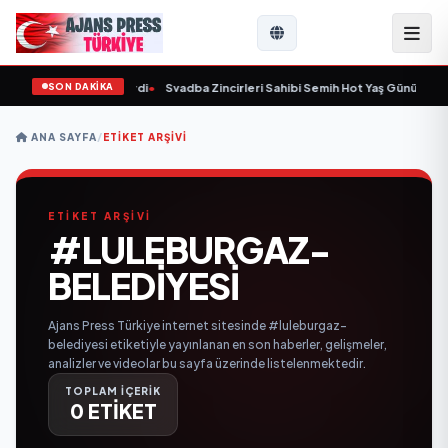
SON DAKİKA
 yaşında yaşamını yitirdi
•
Svadba Zincirleri Sahibi Semih Hot Yaş Gününü Sana
ANA SAYFA
/
ETIKET ARŞIVI
ETİKET ARŞİVİ
#LULEBURGAZ-
BELEDIYESI
Ajans Press Türkiye internet sitesinde #luleburgaz-
belediyesi etiketiyle yayınlanan en son haberler, gelişmeler,
analizler ve videolar bu sayfa üzerinde listelenmektedir.
TOPLAM İÇERİK
0 ETİKET