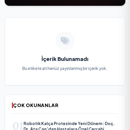
İçerik Bulunamadı
Bu etikete ait henüz yayınlanmış bir içerik yok.
ÇOK OKUNANLAR
01
Robotik Kalça Protezinde Yeni Dönem: Doç.
Dr. Ata Can’dan Hastalara Özel Cerrahi