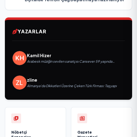
YAZARLAR
Kamil Hizer
Arabesk müziğin sevilen sanatçısı Cansever 59 yaşında
yaşamını yitirdi
zline
Almanya’da Dikkatleri Üzerine Çeken Türk Firması: Taşyapı
Nöbetçi
Gazete