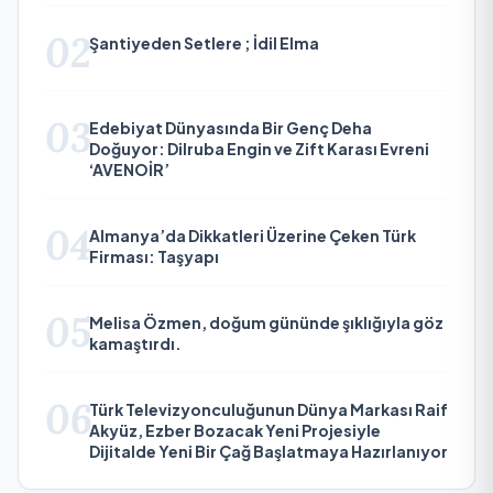
02
Şantiyeden Setlere ; İdil Elma
03
Edebiyat Dünyasında Bir Genç Deha
Doğuyor: Dilruba Engin ve Zift Karası Evreni
‘AVENOİR’
04
Almanya’da Dikkatleri Üzerine Çeken Türk
Firması: Taşyapı
05
Melisa Özmen, doğum gününde şıklığıyla göz
kamaştırdı.
06
Türk Televizyonculuğunun Dünya Markası Raif
Akyüz, Ezber Bozacak Yeni Projesiyle
Dijitalde Yeni Bir Çağ Başlatmaya Hazırlanıyor