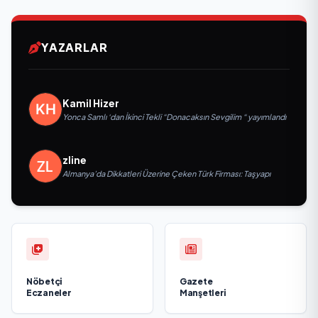
YAZARLAR
Kamil Hizer
Yonca Samlı ‘dan İkinci Tekli “Donacaksın Sevgilim “ yayımlandı
zline
Almanya’da Dikkatleri Üzerine Çeken Türk Firması: Taşyapı
Nöbetçi
Gazete
Eczaneler
Manşetleri