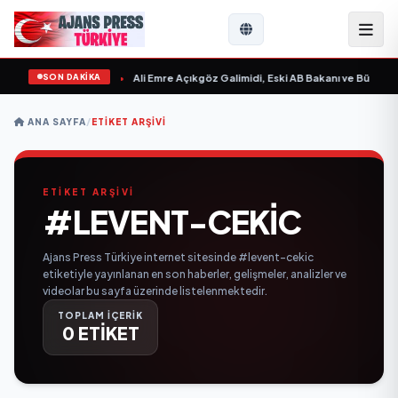
SON DAKİKA
n Sevgilim “ yayımlandı
•
Ali Emre Açıkgöz Galimidi, Eski AB Bakanı ve Büyükelç
ANA SAYFA
/
ETIKET ARŞIVI
ETİKET ARŞİVİ
#LEVENT-CEKIC
Ajans Press Türkiye internet sitesinde #levent-cekic
etiketiyle yayınlanan en son haberler, gelişmeler, analizler ve
videolar bu sayfa üzerinde listelenmektedir.
TOPLAM İÇERİK
0 ETİKET