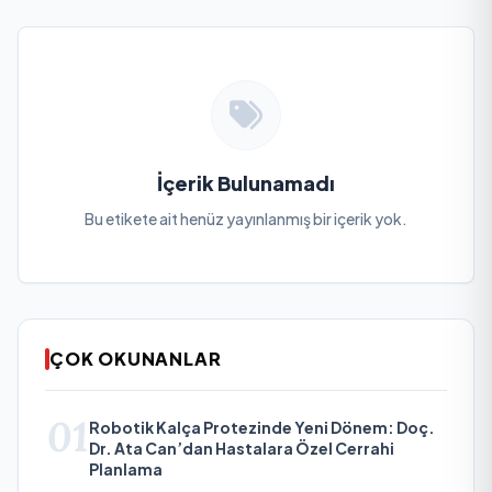
İçerik Bulunamadı
Bu etikete ait henüz yayınlanmış bir içerik yok.
ÇOK OKUNANLAR
01
Robotik Kalça Protezinde Yeni Dönem: Doç.
Dr. Ata Can’dan Hastalara Özel Cerrahi
Planlama