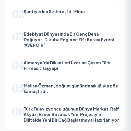
02
Şantiyeden Setlere ; İdil Elma
03
Edebiyat Dünyasında Bir Genç Deha
Doğuyor: Dilruba Engin ve Zift Karası Evreni
‘AVENOİR’
04
Almanya’da Dikkatleri Üzerine Çeken Türk
Firması: Taşyapı
05
Melisa Özmen, doğum gününde şıklığıyla göz
kamaştırdı.
06
Türk Televizyonculuğunun Dünya Markası Raif
Akyüz, Ezber Bozacak Yeni Projesiyle
Dijitalde Yeni Bir Çağ Başlatmaya Hazırlanıyor