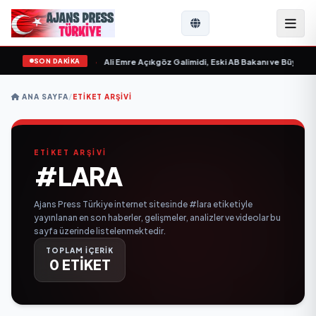
SON DAKİKA
 Sevgilim “ yayımlandı
•
Ali Emre Açıkgöz Galimidi, Eski AB Bakanı ve Büyükelç
ANA SAYFA
/
ETIKET ARŞIVI
ETİKET ARŞİVİ
#LARA
Ajans Press Türkiye internet sitesinde #lara etiketiyle
yayınlanan en son haberler, gelişmeler, analizler ve videolar bu
sayfa üzerinde listelenmektedir.
TOPLAM İÇERİK
0 ETİKET