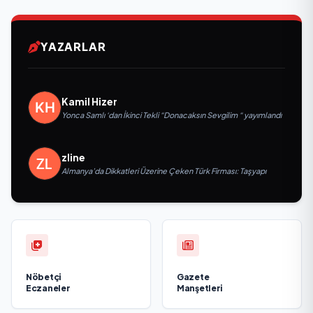
YAZARLAR
Kamil Hizer
Yonca Samlı ‘dan İkinci Tekli “Donacaksın Sevgilim “ yayımlandı
zline
Almanya’da Dikkatleri Üzerine Çeken Türk Firması: Taşyapı
Nöbetçi
Gazete
Eczaneler
Manşetleri