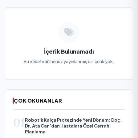
İçerik Bulunamadı
Bu etikete ait henüz yayınlanmış bir içerik yok.
ÇOK OKUNANLAR
01
Robotik Kalça Protezinde Yeni Dönem: Doç.
Dr. Ata Can’dan Hastalara Özel Cerrahi
Planlama