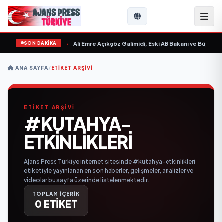
SON DAKİKA
 Sevgilim “ yayımlandı
•
Ali Emre Açıkgöz Galimidi, Eski AB Bakanı ve Büyükelç
ANA SAYFA
/
ETIKET ARŞIVI
ETİKET ARŞİVİ
#KUTAHYA-
ETKINLIKLERI
Ajans Press Türkiye internet sitesinde #kutahya-etkinlikleri
etiketiyle yayınlanan en son haberler, gelişmeler, analizler ve
videolar bu sayfa üzerinde listelenmektedir.
TOPLAM İÇERİK
0 ETİKET