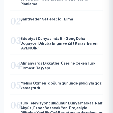
Planlama
02
Şantiyeden Setlere ; İdil Elma
03
Edebiyat Dünyasında Bir Genç Deha
Doğuyor: Dilruba Engin ve Zift Karası Evreni
‘AVENOİR’
04
Almanya’da Dikkatleri Üzerine Çeken Türk
Firması: Taşyapı
05
Melisa Özmen, doğum gününde şıklığıyla göz
kamaştırdı.
06
Türk Televizyonculuğunun Dünya Markası Raif
Akyüz, Ezber Bozacak Yeni Projesiyle
Dijitalde Yeni Bir Çağ Başlatmaya Hazırlanıyor