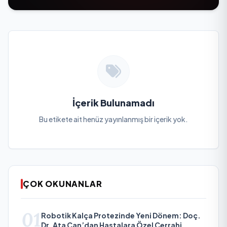
İçerik Bulunamadı
Bu etikete ait henüz yayınlanmış bir içerik yok.
ÇOK OKUNANLAR
01
Robotik Kalça Protezinde Yeni Dönem: Doç.
Dr. Ata Can’dan Hastalara Özel Cerrahi