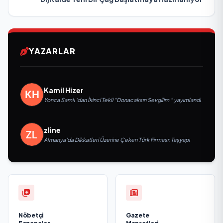
YAZARLAR
Kamil Hizer
Yonca Samlı ‘dan İkinci Tekli “Donacaksın Sevgilim “ yayımlandı
zline
Almanya’da Dikkatleri Üzerine Çeken Türk Firması: Taşyapı
Nöbetçi
Gazete