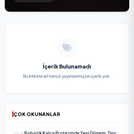
İçerik Bulunamadı
Bu etikete ait henüz yayınlanmış bir içerik yok.
ÇOK OKUNANLAR
Robotik Kalça Protezinde Yeni Dönem: Doç.