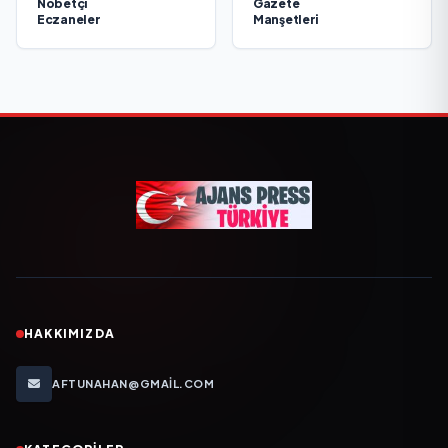
Nöbetçi
Gazete
Eczaneler
Manşetleri
HAKKIMIZDA
AFTUNAHAN@GMAIL.COM