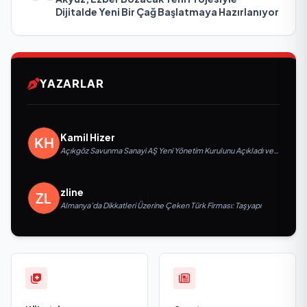
Dijitalde Yeni Bir Çağ Başlatmaya Hazırlanıyor
YAZARLAR
Kamil Hizer
Açıkgöz Savunma Sanayi AŞ Yeni Yönetim Kurulunu Açıkladı ve
Savunma Sanayinde Küresel Vizyon Vurgusu
zline
Almanya’da Dikkatleri Üzerine Çeken Türk Firması: Taşyapı