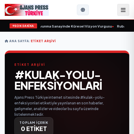
SON DAKİKA
Kurulunu Açıkladı ve Savunma Sanayinde Küresel Vizyon Vurgusu
•
Rubato Kon
ANA SAYFA
/
ETIKET ARŞIVI
ETİKET ARŞİVİ
#KULAK-YOLU-
ENFEKSIYONLARI
Ajans Press Türkiye internet sitesinde #kulak-yolu-
enfeksiyonlari etiketiyle yayınlanan en son haberler,
gelişmeler, analizler ve videolar bu sayfa üzerinde
listelenmektedir.
TOPLAM İÇERİK
0 ETİKET