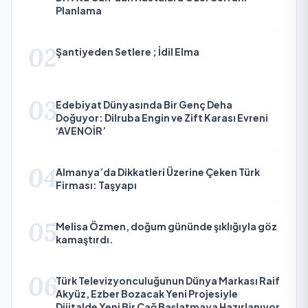
Planlama
02
Şantiyeden Setlere ; İdil Elma
03
Edebiyat Dünyasında Bir Genç Deha
Doğuyor: Dilruba Engin ve Zift Karası Evreni
‘AVENOİR’
04
Almanya’da Dikkatleri Üzerine Çeken Türk
Firması: Taşyapı
05
Melisa Özmen, doğum gününde şıklığıyla göz
kamaştırdı.
06
Türk Televizyonculuğunun Dünya Markası Raif
Akyüz, Ezber Bozacak Yeni Projesiyle
Dijitalde Yeni Bir Çağ Başlatmaya Hazırlanıyor