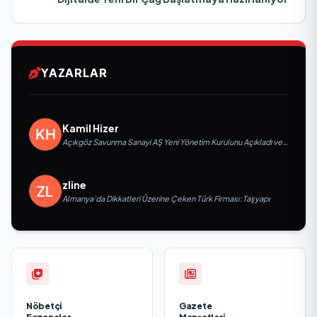
YAZARLAR
Kamil Hizer
Açıkgöz Savunma Sanayi AŞ Yeni Yönetim Kurulunu Açıkladı ve
Savunma Sanayinde Küresel Vizyon Vurgusu
zline
Almanya’da Dikkatleri Üzerine Çeken Türk Firması: Taşyapı
Nöbetçi
Gazete