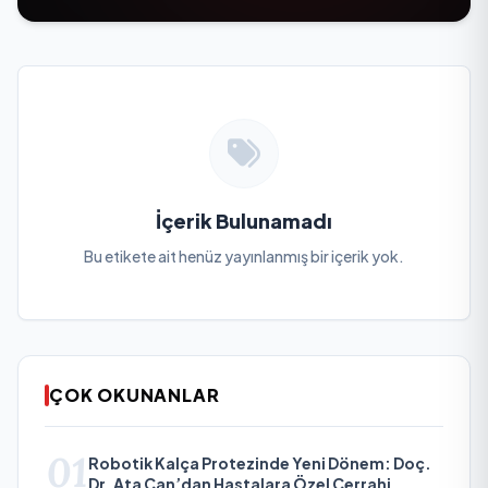
İçerik Bulunamadı
Bu etikete ait henüz yayınlanmış bir içerik yok.
ÇOK OKUNANLAR
01
Robotik Kalça Protezinde Yeni Dönem: Doç.
Dr. Ata Can’dan Hastalara Özel Cerrahi