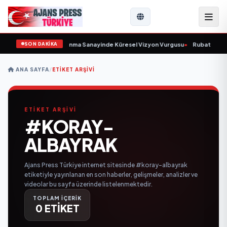
SON DAKİKA
rulunu Açıkladı ve Savunma Sanayinde Küresel Vizyon Vurgusu
•
Rubato Konse
ANA SAYFA
/
ETIKET ARŞIVI
ETİKET ARŞİVİ
#KORAY-
ALBAYRAK
Ajans Press Türkiye internet sitesinde #koray-albayrak
etiketiyle yayınlanan en son haberler, gelişmeler, analizler ve
videolar bu sayfa üzerinde listelenmektedir.
TOPLAM İÇERİK
0 ETİKET