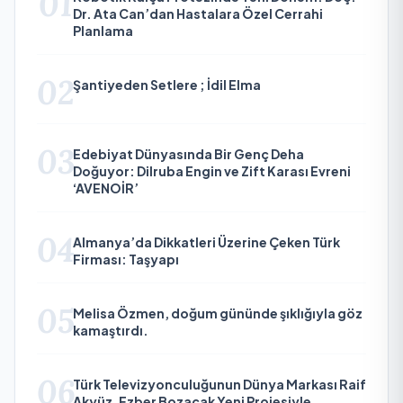
01
Dr. Ata Can’dan Hastalara Özel Cerrahi
Planlama
02
Şantiyeden Setlere ; İdil Elma
03
Edebiyat Dünyasında Bir Genç Deha
Doğuyor: Dilruba Engin ve Zift Karası Evreni
‘AVENOİR’
04
Almanya’da Dikkatleri Üzerine Çeken Türk
Firması: Taşyapı
05
Melisa Özmen, doğum gününde şıklığıyla göz
kamaştırdı.
06
Türk Televizyonculuğunun Dünya Markası Raif
Akyüz, Ezber Bozacak Yeni Projesiyle