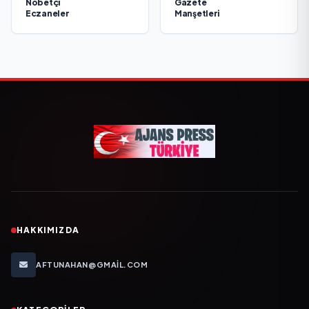
Nöbetçi
Gazete
Eczaneler
Manşetleri
HAKKIMIZDA
AFTUNAHAN@GMAIL.COM