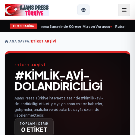
SON DAKİKA
rulunu Açıkladı ve Savunma Sanayinde Küresel Vizyon Vurgusu
•
Rubato Kons
ANA SAYFA
/
ETIKET ARŞIVI
ETİKET ARŞİVİ
#KIMLIK-AVI-
DOLANDIRICILIGI
Ajans Press Türkiye internet sitesinde #kimlik-avi-
dolandiriciligi etiketiyle yayınlanan en son haberler,
gelişmeler, analizler ve videolar bu sayfa üzerinde
listelenmektedir.
TOPLAM İÇERİK
0 ETİKET