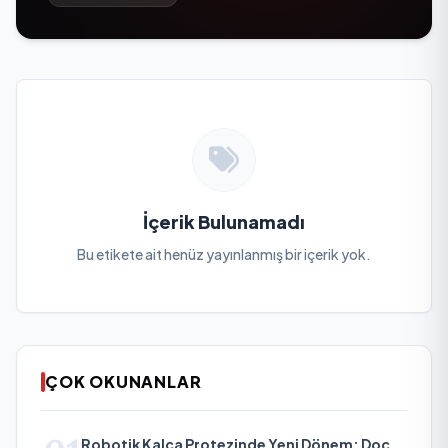
İçerik Bulunamadı
Bu etikete ait henüz yayınlanmış bir içerik yok.
ÇOK OKUNANLAR
Robotik Kalça Protezinde Yeni Dönem: Doç.