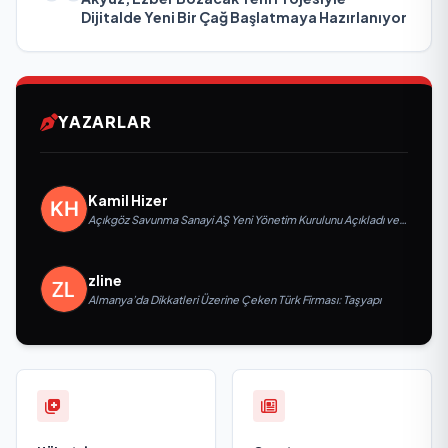
Dijitalde Yeni Bir Çağ Başlatmaya Hazırlanıyor
YAZARLAR
Kamil Hizer
Açıkgöz Savunma Sanayi AŞ Yeni Yönetim Kurulunu Açıkladı ve
Savunma Sanayinde Küresel Vizyon Vurgusu
zline
Almanya’da Dikkatleri Üzerine Çeken Türk Firması: Taşyapı