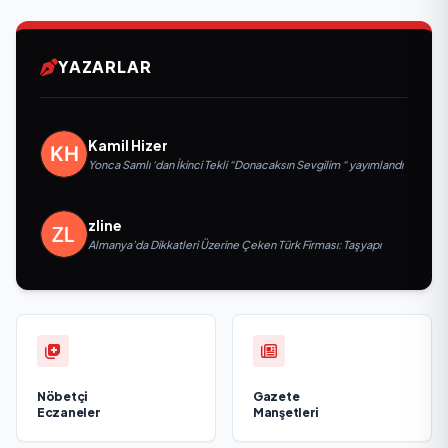
YAZARLAR
Kamil Hizer
Yonca Samlı ‘dan İkinci Tekli “Donacaksın Sevgilim “ yayımlandı
zline
Almanya’da Dikkatleri Üzerine Çeken Türk Firması: Taşyapı
Nöbetçi
Gazete
Eczaneler
Manşetleri