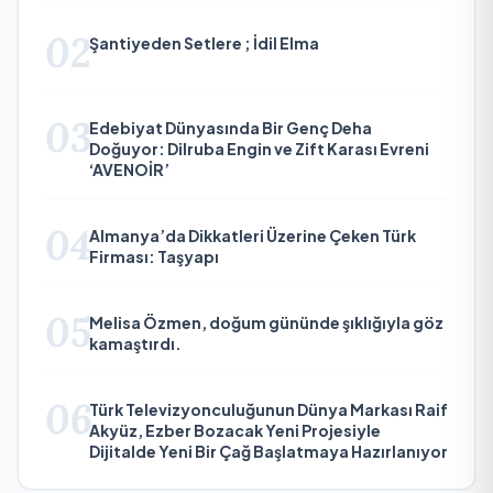
02
Şantiyeden Setlere ; İdil Elma
03
Edebiyat Dünyasında Bir Genç Deha
Doğuyor: Dilruba Engin ve Zift Karası Evreni
‘AVENOİR’
04
Almanya’da Dikkatleri Üzerine Çeken Türk
Firması: Taşyapı
05
Melisa Özmen, doğum gününde şıklığıyla göz
kamaştırdı.
06
Türk Televizyonculuğunun Dünya Markası Raif
Akyüz, Ezber Bozacak Yeni Projesiyle
Dijitalde Yeni Bir Çağ Başlatmaya Hazırlanıyor