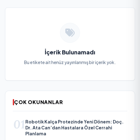
İçerik Bulunamadı
Bu etikete ait henüz yayınlanmış bir içerik yok.
ÇOK OKUNANLAR
01
Robotik Kalça Protezinde Yeni Dönem: Doç.
Dr. Ata Can’dan Hastalara Özel Cerrahi
Planlama