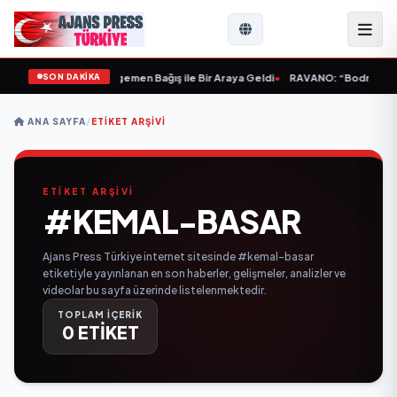
SON DAKİKA
B Bakanı ve Büyükelçi Egemen Bağış ile Bir Araya Geldi
•
RAVANO: “Bodrum Artık
ANA SAYFA
/
ETIKET ARŞIVI
ETİKET ARŞİVİ
#KEMAL-BASAR
Ajans Press Türkiye internet sitesinde #kemal-basar
etiketiyle yayınlanan en son haberler, gelişmeler, analizler ve
videolar bu sayfa üzerinde listelenmektedir.
TOPLAM İÇERİK
0 ETİKET