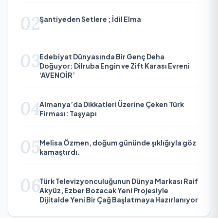
02
Şantiyeden Setlere ; İdil Elma
03
Edebiyat Dünyasında Bir Genç Deha
Doğuyor: Dilruba Engin ve Zift Karası Evreni
‘AVENOİR’
04
Almanya’da Dikkatleri Üzerine Çeken Türk
Firması: Taşyapı
05
Melisa Özmen, doğum gününde şıklığıyla göz
kamaştırdı.
06
Türk Televizyonculuğunun Dünya Markası Raif
Akyüz, Ezber Bozacak Yeni Projesiyle
Dijitalde Yeni Bir Çağ Başlatmaya Hazırlanıyor