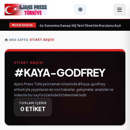
SON DAKİKA
çin gün sayıyor
•
Açıkgöz Savunma Sanayi AŞ Yeni Yönetim Kurulunu Açıkladı 
ANA SAYFA
/
ETIKET ARŞIVI
ETİKET ARŞİVİ
#KAYA-GODFREY
Ajans Press Türkiye internet sitesinde #kaya-godfrey
etiketiyle yayınlanan en son haberler, gelişmeler, analizler ve
videolar bu sayfa üzerinde listelenmektedir.
TOPLAM İÇERİK
0 ETİKET