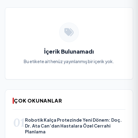
İçerik Bulunamadı
Bu etikete ait henüz yayınlanmış bir içerik yok.
ÇOK OKUNANLAR
01
Robotik Kalça Protezinde Yeni Dönem: Doç.
Dr. Ata Can’dan Hastalara Özel Cerrahi
Planlama