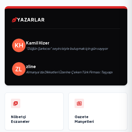
YAZARLAR
Kamil Hizer
“Düğün Şarkıcısı” seyircisiyle buluşmak için gün sayıyor
zline
Almanya’da Dikkatleri Üzerine Çeken Türk Firması: Taşyapı
Nöbetçi
Gazete
Eczaneler
Manşetleri