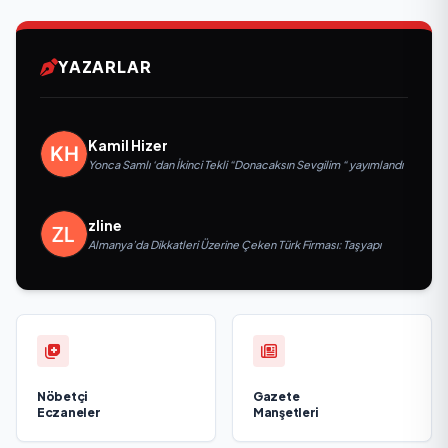
YAZARLAR
Kamil Hizer
Yonca Samlı ‘dan İkinci Tekli “Donacaksın Sevgilim “ yayımlandı
zline
Almanya’da Dikkatleri Üzerine Çeken Türk Firması: Taşyapı
Nöbetçi
Gazete
Eczaneler
Manşetleri