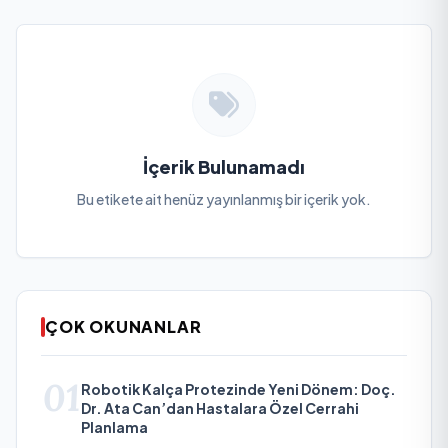
İçerik Bulunamadı
Bu etikete ait henüz yayınlanmış bir içerik yok.
ÇOK OKUNANLAR
01
Robotik Kalça Protezinde Yeni Dönem: Doç.
Dr. Ata Can’dan Hastalara Özel Cerrahi
Planlama