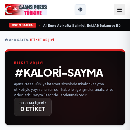
SON DAKİKA
n Sevgilim “ yayımlandı
•
Ali Emre Açıkgöz Galimidi, Eski AB Bakanı ve Büyükelç
ANA SAYFA
/
ETIKET ARŞIVI
ETİKET ARŞİVİ
#KALORI-SAYMA
Ajans Press Türkiye internet sitesinde #kalori-sayma
etiketiyle yayınlanan en son haberler, gelişmeler, analizler ve
videolar bu sayfa üzerinde listelenmektedir.
TOPLAM İÇERİK
0 ETİKET