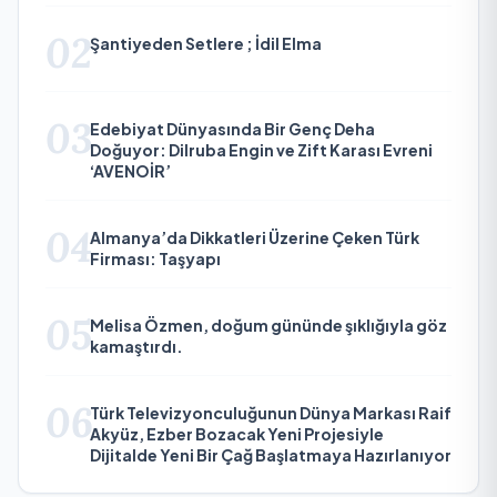
02
Şantiyeden Setlere ; İdil Elma
03
Edebiyat Dünyasında Bir Genç Deha
Doğuyor: Dilruba Engin ve Zift Karası Evreni
‘AVENOİR’
04
Almanya’da Dikkatleri Üzerine Çeken Türk
Firması: Taşyapı
05
Melisa Özmen, doğum gününde şıklığıyla göz
kamaştırdı.
06
Türk Televizyonculuğunun Dünya Markası Raif
Akyüz, Ezber Bozacak Yeni Projesiyle
Dijitalde Yeni Bir Çağ Başlatmaya Hazırlanıyor