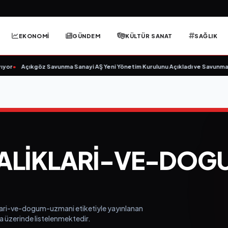
EKONOMİ
GÜNDEM
KÜLTÜR SANAT
SAĞLIK
yor
•
Açıkgöz Savunma Sanayi AŞ Yeni Yönetim Kurulunu Açıkladı ve Savunma 
ALIKLARI-VE-DOG
klari-ve-dogum-uzmani etiketiyle yayınlanan
fa üzerinde listelenmektedir.