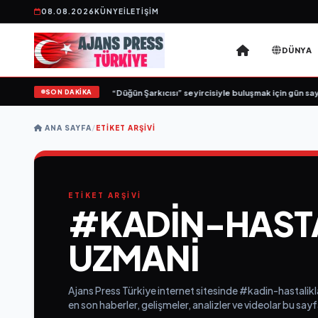
08.08.2026
KÜNYE
İLETIŞIM
DÜNYA
SON DAKİKA
Yeni İş Birliği: “Vişne”
•
“Düğün Şarkıcısı” seyircisiyle buluşmak için gün sayı
ANA SAYFA
/
ETIKET ARŞIVI
ETİKET ARŞİVİ
#KADIN-HAST
UZMANI
Ajans Press Türkiye internet sitesinde #kadin-hastali
en son haberler, gelişmeler, analizler ve videolar bu say