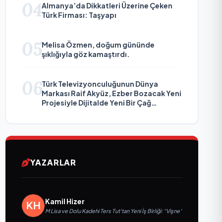
04
Almanya’da Dikkatleri Üzerine Çeken
Türk Firması: Taşyapı
05
Melisa Özmen, doğum gününde
şıklığıyla göz kamaştırdı.
06
Türk Televizyonculuğunun Dünya
Markası Raif Akyüz, Ezber Bozacak Yeni
Projesiyle Dijitalde Yeni Bir Çağ
Başlatmaya Hazırlanıyor
YAZARLAR
Kamil Hizer
M Lisa ve Dolu Kadehi Ters Tut’tan Yeni İş Birliği: “Vişne”