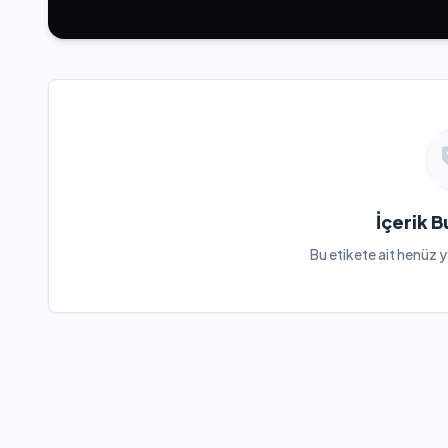
İçerik 
Bu etikete ait henüz y