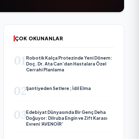
ÇOK OKUNANLAR
01
Robotik Kalça Protezinde Yeni Dönem:
Doç. Dr. Ata Can’dan Hastalara Özel
Cerrahi Planlama
02
Şantiyeden Setlere ; İdil Elma
03
Edebiyat Dünyasında Bir Genç Deha
Doğuyor: Dilruba Engin ve Zift Karası
Evreni ‘AVENOİR’