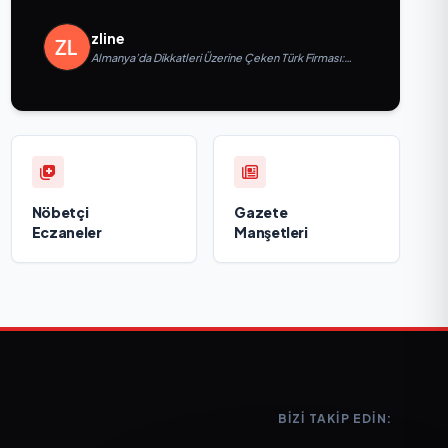
zline
Almanya’da Dikkatleri Üzerine Çeken Türk Firması:
Taşyapı
Nöbetçi
Gazete
Eczaneler
Manşetleri
BIZI TAKIP EDIN: