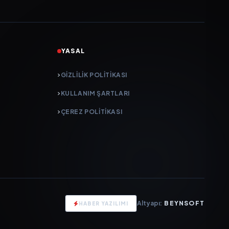
YASAL
GIZLILIK POLITIKASI
KULLANIM ŞARTLARI
ÇEREZ POLITIKASI
Altyapı:
BEYNSOFT
HABER YAZILIMI