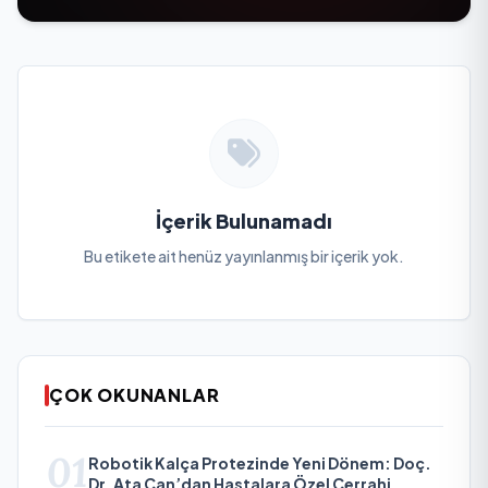
İçerik Bulunamadı
Bu etikete ait henüz yayınlanmış bir içerik yok.
ÇOK OKUNANLAR
01
Robotik Kalça Protezinde Yeni Dönem: Doç.
Dr. Ata Can’dan Hastalara Özel Cerrahi