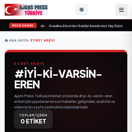
SON DAKİKA
 yaşında yaşamını yitirdi
•
Svadba Zincirleri Sahibi Semih Hot Yaş Gününü San
ANA SAYFA
/
ETIKET ARŞIVI
ETİKET ARŞİVİ
#IYI-KI-VARSIN-
EREN
Ajans Press Türkiye internet sitesinde #iyi-ki-varsin-eren
etiketiyle yayınlanan en son haberler, gelişmeler, analizler ve
videolar bu sayfa üzerinde listelenmektedir.
TOPLAM İÇERİK
0 ETİKET