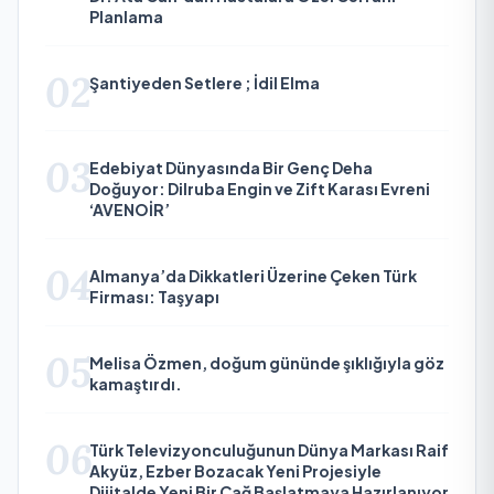
Planlama
02
Şantiyeden Setlere ; İdil Elma
03
Edebiyat Dünyasında Bir Genç Deha
Doğuyor: Dilruba Engin ve Zift Karası Evreni
‘AVENOİR’
04
Almanya’da Dikkatleri Üzerine Çeken Türk
Firması: Taşyapı
05
Melisa Özmen, doğum gününde şıklığıyla göz
kamaştırdı.
06
Türk Televizyonculuğunun Dünya Markası Raif
Akyüz, Ezber Bozacak Yeni Projesiyle
Dijitalde Yeni Bir Çağ Başlatmaya Hazırlanıyor