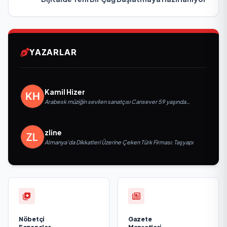
YAZARLAR
Kamil Hizer
Arabesk müziğin sevilen sanatçısı Cansever 59 yaşında
yaşamını yitirdi
zline
Almanya’da Dikkatleri Üzerine Çeken Türk Firması: Taşyapı
Nöbetçi
Gazete