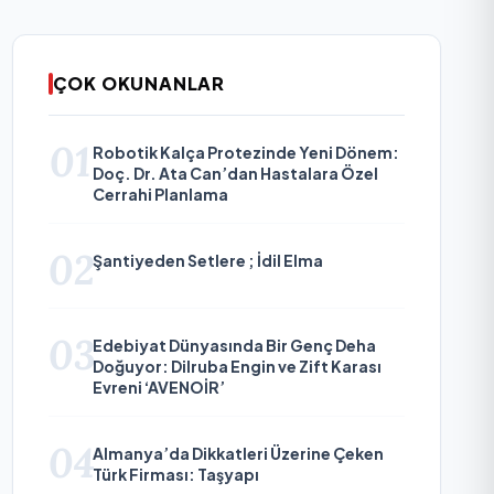
ÇOK OKUNANLAR
01
Robotik Kalça Protezinde Yeni Dönem:
Doç. Dr. Ata Can’dan Hastalara Özel
Cerrahi Planlama
02
Şantiyeden Setlere ; İdil Elma
03
Edebiyat Dünyasında Bir Genç Deha
Doğuyor: Dilruba Engin ve Zift Karası
Evreni ‘AVENOİR’
04
Almanya’da Dikkatleri Üzerine Çeken
Türk Firması: Taşyapı