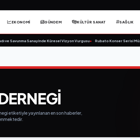
EKONOMİ
GÜNDEM
KÜLTÜR SANAT
SAĞLIK
dı ve Savunma Sanayinde Küresel Vizyon Vurgusu
•
Rubato Konser Serisi Müz
DERNEGI
egi etiketiyle yayınlanan en son haberler,
elenmektedir.