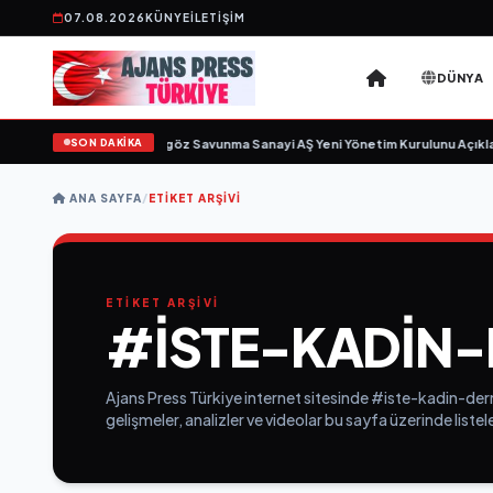
07.08.2026
KÜNYE
İLETIŞIM
DÜNYA
SON DAKİKA
k için gün sayıyor
•
Açıkgöz Savunma Sanayi AŞ Yeni Yönetim Kurulunu Açıkla
ANA SAYFA
/
ETIKET ARŞIVI
ETİKET ARŞİVİ
#ISTE-KADIN-
Ajans Press Türkiye internet sitesinde #iste-kadin-dern
gelişmeler, analizler ve videolar bu sayfa üzerinde list