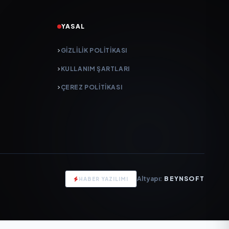
YASAL
GIZLILIK POLITIKASI
KULLANIM ŞARTLARI
ÇEREZ POLITIKASI
Altyapı:
BEYNSOFT
HABER YAZILIMI