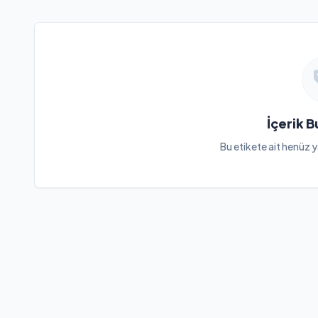
İçerik 
Bu etikete ait henüz y