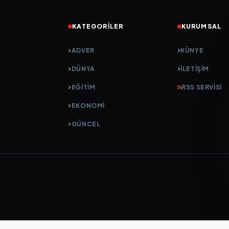
KATEGORILER
KURUMSAL
ADVER
KÜNYE
DÜNYA
İLETIŞIM
EĞİTİM
RSS SERVISI
EKONOMİ
GÜNCEL