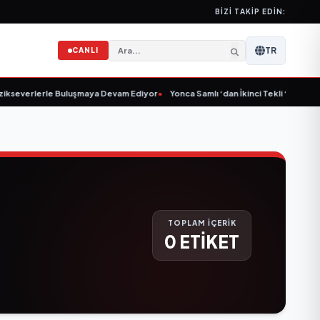
BIZI TAKIP EDIN:
TR
CANLI
ikseverlerle Buluşmaya Devam Ediyor
•
Yonca Samlı ‘dan İkinci Tekli “Donacak
TOPLAM İÇERİK
0 ETİKET