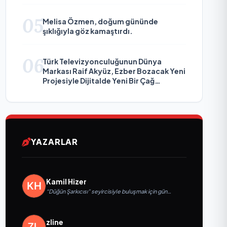
05
Melisa Özmen, doğum gününde
şıklığıyla göz kamaştırdı.
06
Türk Televizyonculuğunun Dünya
Markası Raif Akyüz, Ezber Bozacak Yeni
Projesiyle Dijitalde Yeni Bir Çağ
Başlatmaya Hazırlanıyor
YAZARLAR
Kamil Hizer
“Düğün Şarkıcısı” seyircisiyle buluşmak için gün
sayıyor
zline