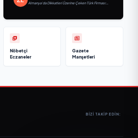
Almanya’da Dikkatleri Üzerine Çeken Türk Firması:
Taşyapı
Nöbetçi
Gazete
Eczaneler
Manşetleri
BIZI TAKIP EDIN: