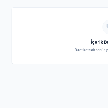
İçerik 
Bu etikete ait henüz y