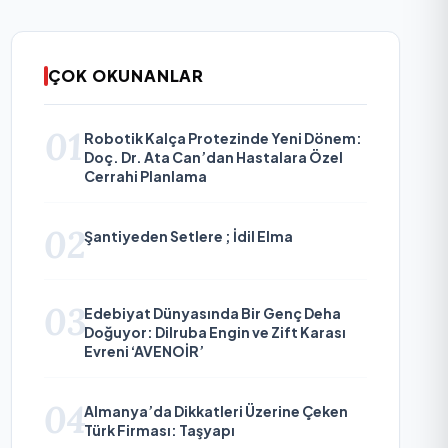
ÇOK OKUNANLAR
01
Robotik Kalça Protezinde Yeni Dönem:
Doç. Dr. Ata Can’dan Hastalara Özel
Cerrahi Planlama
02
Şantiyeden Setlere ; İdil Elma
03
Edebiyat Dünyasında Bir Genç Deha
Doğuyor: Dilruba Engin ve Zift Karası
Evreni ‘AVENOİR’
04
Almanya’da Dikkatleri Üzerine Çeken
Türk Firması: Taşyapı