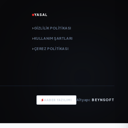
YASAL
GIZLILIK POLITIKASI
KULLANIM ŞARTLARI
ÇEREZ POLITIKASI
Altyapı:
BEYNSOFT
HABER YAZILIMI