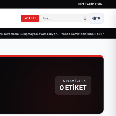
BIZI TAKIP EDIN:
TR
CANLI
kseverlerle Buluşmaya Devam Ediyor
•
Yonca Samlı ‘dan İkinci Tekli “Donacaks
TOPLAM İÇERİK
0 ETİKET