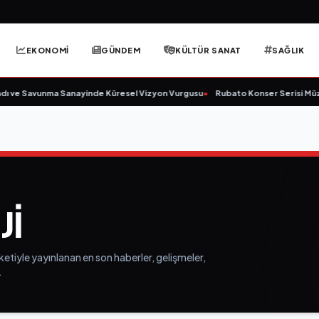
EKONOMİ
GÜNDEM
KÜLTÜR SANAT
SAĞLIK
ı ve Savunma Sanayinde Küresel Vizyon Vurgusu
•
Rubato Konser Serisi Müzi
JI
ketiyle yayınlanan en son haberler, gelişmeler,
.