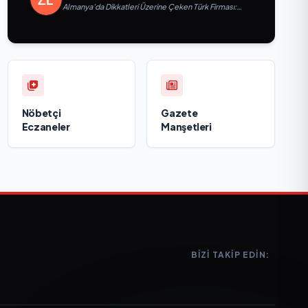
Almanya’da Dikkatleri Üzerine Çeken Türk Firması:
Taşyapı
Nöbetçi
Gazete
Eczaneler
Manşetleri
BIZI TAKIP EDIN: