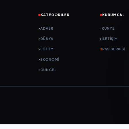
KATEGORILER
KURUMSAL
ADVER
KÜNYE
DÜNYA
İLETIŞIM
EĞİTİM
RSS SERVISI
EKONOMİ
GÜNCEL