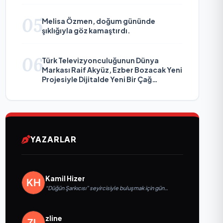
05
Melisa Özmen, doğum gününde
şıklığıyla göz kamaştırdı.
06
Türk Televizyonculuğunun Dünya
Markası Raif Akyüz, Ezber Bozacak Yeni
Projesiyle Dijitalde Yeni Bir Çağ
Başlatmaya Hazırlanıyor
YAZARLAR
Kamil Hizer
“Düğün Şarkıcısı” seyircisiyle buluşmak için gün
sayıyor
zline