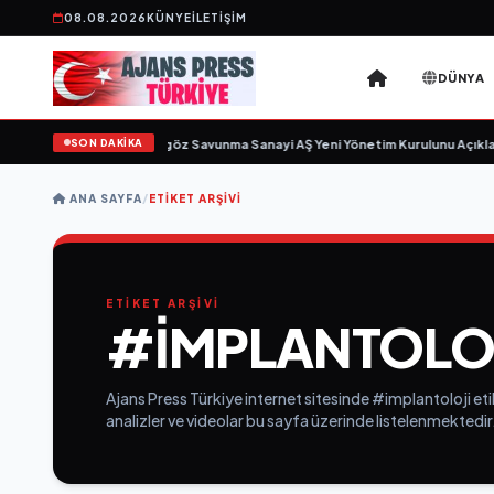
08.08.2026
KÜNYE
İLETIŞIM
DÜNYA
SON DAKİKA
 için gün sayıyor
•
Açıkgöz Savunma Sanayi AŞ Yeni Yönetim Kurulunu Açıklad
ANA SAYFA
/
ETIKET ARŞIVI
ETİKET ARŞİVİ
#IMPLANTOLO
Ajans Press Türkiye internet sitesinde #implantoloji eti
analizler ve videolar bu sayfa üzerinde listelenmektedir