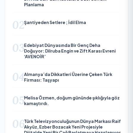
Planlama
02
Şantiyeden Setlere ; İdil Elma
03
Edebiyat Dünyasında Bir Genç Deha
Doğuyor: Dilruba Engin ve Zift Karası Evreni
‘AVENOİR’
04
Almanya’da Dikkatleri Üzerine Çeken Türk
Firması: Taşyapı
05
Melisa Özmen, doğum gününde şıklığıyla göz
kamaştırdı.
06
Türk Televizyonculuğunun Dünya Markası Raif
Akyüz, Ezber Bozacak Yeni Projesiyle
Dijitalde Yeni Bir Çağ Başlatmaya Hazırlanıyor