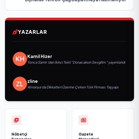
YAZARLAR
Kamil Hizer
Yonca Samlı ‘dan İkinci Tekli “Donacaksın Sevgilim “ yayımlandı
zline
Almanya’da Dikkatleri Üzerine Çeken Türk Firması: Taşyapı
Nöbetçi
Gazete