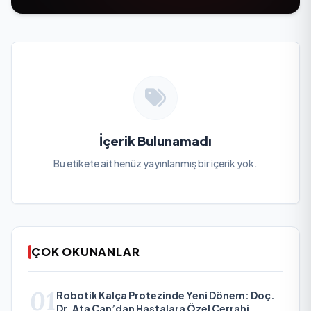
İçerik Bulunamadı
Bu etikete ait henüz yayınlanmış bir içerik yok.
ÇOK OKUNANLAR
01
Robotik Kalça Protezinde Yeni Dönem: Doç.
Dr. Ata Can’dan Hastalara Özel Cerrahi