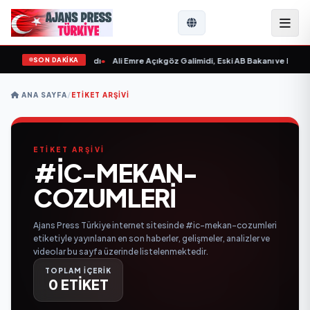
SON DAKİKA
sın Sevgilim “ yayımlandı
•
Ali Emre Açıkgöz Galimidi, Eski AB Bakanı ve Büyüke
ANA SAYFA
/
ETIKET ARŞIVI
ETİKET ARŞİVİ
#IC-MEKAN-
COZUMLERI
Ajans Press Türkiye internet sitesinde #ic-mekan-cozumleri
etiketiyle yayınlanan en son haberler, gelişmeler, analizler ve
videolar bu sayfa üzerinde listelenmektedir.
TOPLAM İÇERİK
0 ETİKET