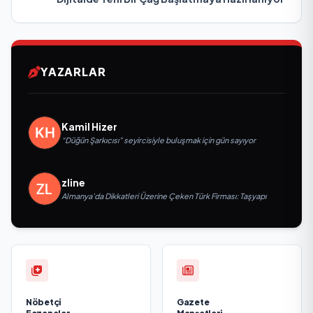
YAZARLAR
Kamil Hizer
“Düğün Şarkıcısı” seyircisiyle buluşmak için gün sayıyor
zline
Almanya’da Dikkatleri Üzerine Çeken Türk Firması: Taşyapı
Nöbetçi
Gazete