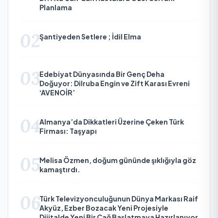
Planlama
02
Şantiyeden Setlere ; İdil Elma
03
Edebiyat Dünyasında Bir Genç Deha
Doğuyor: Dilruba Engin ve Zift Karası Evreni
‘AVENOİR’
04
Almanya’da Dikkatleri Üzerine Çeken Türk
Firması: Taşyapı
05
Melisa Özmen, doğum gününde şıklığıyla göz
kamaştırdı.
06
Türk Televizyonculuğunun Dünya Markası Raif
Akyüz, Ezber Bozacak Yeni Projesiyle
Dijitalde Yeni Bir Çağ Başlatmaya Hazırlanıyor