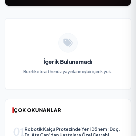
İçerik Bulunamadı
Bu etikete ait henüz yayınlanmış bir içerik yok.
ÇOK OKUNANLAR
01
Robotik Kalça Protezinde Yeni Dönem: Doç.
Dr. Ata Can’dan Hastalara Özel Cerrahi