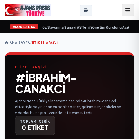
SON DAKİKA
çin gün sayıyor
•
Açıkgöz Savunma Sanayi AŞ Yeni Yönetim Kurulunu Açıkladı 
ANA SAYFA
/
ETIKET ARŞIVI
ETİKET ARŞİVİ
#IBRAHIM-
CANAKCI
Ajans Press Türkiye internet sitesinde #ibrahim-canakci
etiketiyle yayınlanan en son haberler, gelişmeler, analizler ve
videolar bu sayfa üzerinde listelenmektedir.
TOPLAM İÇERİK
0 ETİKET