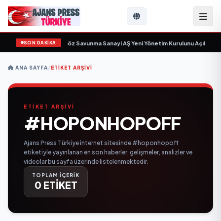
SON DAKİKA
çin gün sayıyor
•
Açıkgöz Savunma Sanayi AŞ Yeni Yönetim Kurulunu Açıkladı 
ANA SAYFA
/
ETIKET ARŞIVI
ETİKET ARŞİVİ
#HOPONHOPOFF
Ajans Press Türkiye internet sitesinde #hoponhopoff
etiketiyle yayınlanan en son haberler, gelişmeler, analizler ve
videolar bu sayfa üzerinde listelenmektedir.
TOPLAM İÇERİK
0 ETİKET