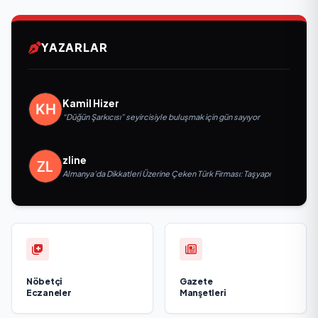
YAZARLAR
Kamil Hizer
“Düğün Şarkıcısı” seyircisiyle buluşmak için gün sayıyor
zline
Almanya’da Dikkatleri Üzerine Çeken Türk Firması: Taşyapı
Nöbetçi
Gazete
Eczaneler
Manşetleri