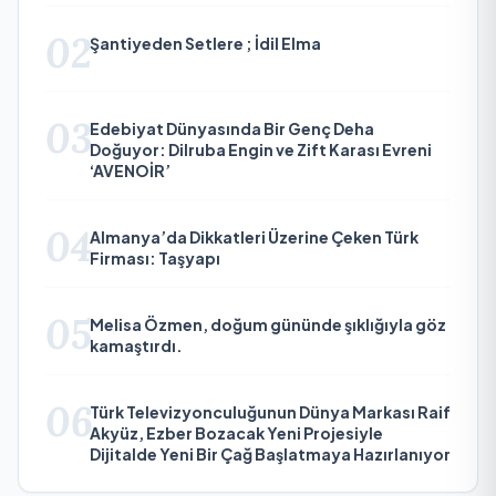
02
Şantiyeden Setlere ; İdil Elma
03
Edebiyat Dünyasında Bir Genç Deha
Doğuyor: Dilruba Engin ve Zift Karası Evreni
‘AVENOİR’
04
Almanya’da Dikkatleri Üzerine Çeken Türk
Firması: Taşyapı
05
Melisa Özmen, doğum gününde şıklığıyla göz
kamaştırdı.
06
Türk Televizyonculuğunun Dünya Markası Raif
Akyüz, Ezber Bozacak Yeni Projesiyle
Dijitalde Yeni Bir Çağ Başlatmaya Hazırlanıyor