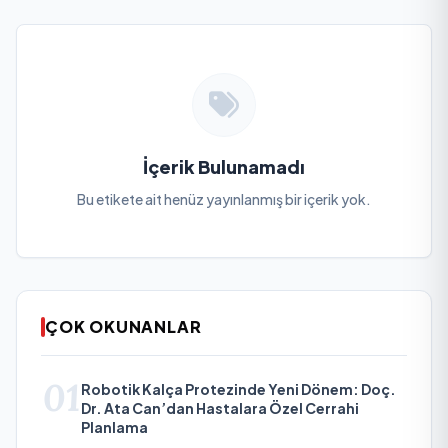
İçerik Bulunamadı
Bu etikete ait henüz yayınlanmış bir içerik yok.
ÇOK OKUNANLAR
01
Robotik Kalça Protezinde Yeni Dönem: Doç.
Dr. Ata Can’dan Hastalara Özel Cerrahi
Planlama