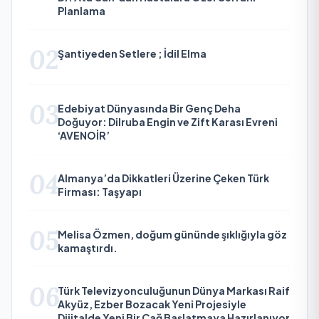
Planlama
02
Şantiyeden Setlere ; İdil Elma
03
Edebiyat Dünyasında Bir Genç Deha
Doğuyor: Dilruba Engin ve Zift Karası Evreni
‘AVENOİR’
04
Almanya’da Dikkatleri Üzerine Çeken Türk
Firması: Taşyapı
05
Melisa Özmen, doğum gününde şıklığıyla göz
kamaştırdı.
06
Türk Televizyonculuğunun Dünya Markası Raif
Akyüz, Ezber Bozacak Yeni Projesiyle
Dijitalde Yeni Bir Çağ Başlatmaya Hazırlanıyor