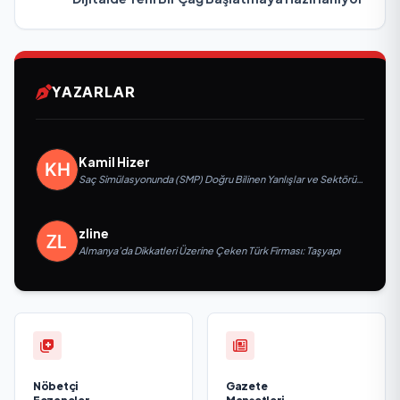
YAZARLAR
Kamil Hizer
Saç Simülasyonunda (SMP) Doğru Bilinen Yanlışlar ve Sektörün
Geleceği: Onur Akdeniz ile Özel Röportaj
zline
Almanya’da Dikkatleri Üzerine Çeken Türk Firması: Taşyapı
Nöbetçi
Gazete