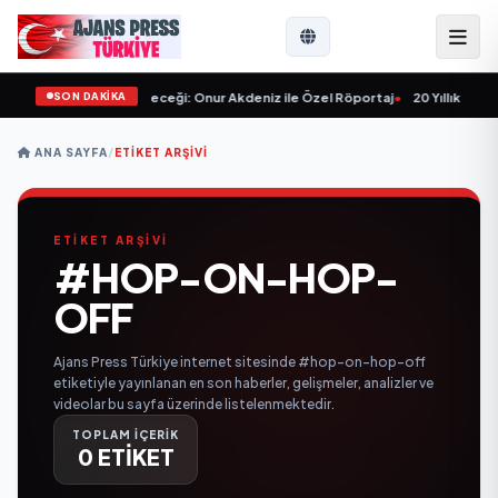
SON DAKİKA
lışlar ve Sektörün Geleceği: Onur Akdeniz ile Özel Röportaj
•
20 Yıllık Esna
ANA SAYFA
/
ETIKET ARŞIVI
ETİKET ARŞİVİ
#HOP-ON-HOP-
OFF
Ajans Press Türkiye internet sitesinde #hop-on-hop-off
etiketiyle yayınlanan en son haberler, gelişmeler, analizler ve
videolar bu sayfa üzerinde listelenmektedir.
TOPLAM İÇERİK
0 ETİKET