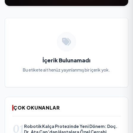
İçerik Bulunamadı
Bu etikete ait henüz yayınlanmış bir içerik yok.
ÇOK OKUNANLAR
01
Robotik Kalça Protezinde Yeni Dönem: Doç.
Dr. Ata Can’dan Hastalara Özel Cerrahi