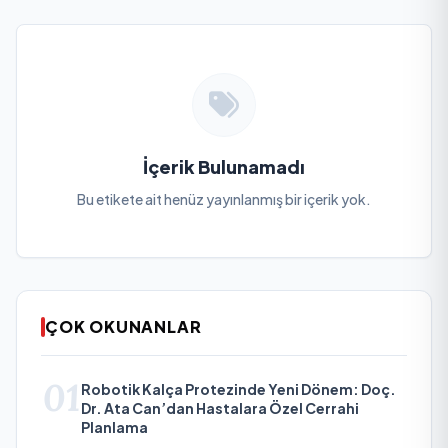
İçerik Bulunamadı
Bu etikete ait henüz yayınlanmış bir içerik yok.
ÇOK OKUNANLAR
01
Robotik Kalça Protezinde Yeni Dönem: Doç.
Dr. Ata Can’dan Hastalara Özel Cerrahi
Planlama