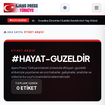
SON DAKİKA
 yaşında yaşamını yitirdi
•
Svadba Zincirleri Sahibi Semih Hot Yaş Gününü Sana
ANA SAYFA
/
ETIKET ARŞIVI
ETİKET ARŞİVİ
#HAYAT-GUZELDIR
Ajans Press Türkiye internet sitesinde #hayat-guzeldir
etiketiyle yayınlanan en son haberler, gelişmeler, analizler ve
videolar bu sayfa üzerinde listelenmektedir.
TOPLAM İÇERİK
0 ETİKET