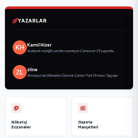
YAZARLAR
Kamil Hizer
Arabesk müziğin sevilen sanatçısı Cansever 59 yaşında
yaşamını yitirdi
zline
Almanya’da Dikkatleri Üzerine Çeken Türk Firması: Taşyapı
Nöbetçi
Gazete
Eczaneler
Manşetleri