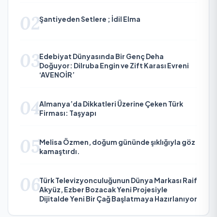
02
Şantiyeden Setlere ; İdil Elma
03
Edebiyat Dünyasında Bir Genç Deha
Doğuyor: Dilruba Engin ve Zift Karası Evreni
‘AVENOİR’
04
Almanya’da Dikkatleri Üzerine Çeken Türk
Firması: Taşyapı
05
Melisa Özmen, doğum gününde şıklığıyla göz
kamaştırdı.
06
Türk Televizyonculuğunun Dünya Markası Raif
Akyüz, Ezber Bozacak Yeni Projesiyle
Dijitalde Yeni Bir Çağ Başlatmaya Hazırlanıyor