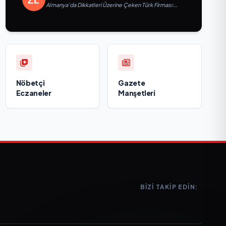
Almanya’da Dikkatleri Üzerine Çeken Türk Firması:
Taşyapı
Nöbetçi
Gazete
Eczaneler
Manşetleri
BIZI TAKIP EDIN: