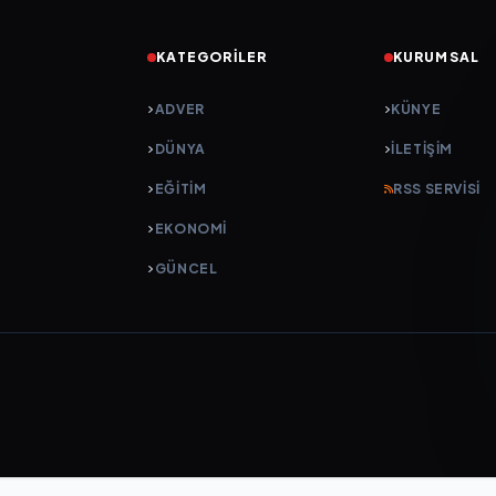
KATEGORILER
KURUMSAL
ADVER
KÜNYE
DÜNYA
İLETIŞIM
EĞİTİM
RSS SERVISI
EKONOMİ
GÜNCEL