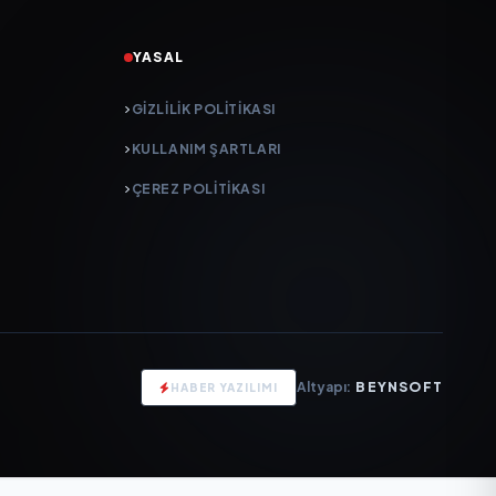
YASAL
GIZLILIK POLITIKASI
KULLANIM ŞARTLARI
ÇEREZ POLITIKASI
Altyapı:
BEYNSOFT
HABER YAZILIMI