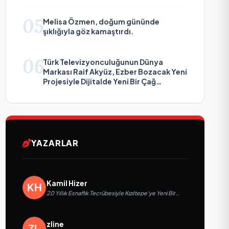
05
Melisa Özmen, doğum gününde
şıklığıyla göz kamaştırdı.
06
Türk Televizyonculuğunun Dünya
Markası Raif Akyüz, Ezber Bozacak Yeni
Projesiyle Dijitalde Yeni Bir Çağ
Başlatmaya Hazırlanıyor
YAZARLAR
Kamil Hizer
20 Yıllık Esnaflık Tecrübesiyle Kızıltepe'ye Yeni Bir
Marka Kazandırdı
zline