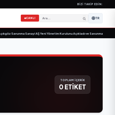
BIZI TAKIP EDIN:
TR
CANLI
kgöz Savunma Sanayi AŞ Yeni Yönetim Kurulunu Açıkladı ve Savunma Sanayind
TOPLAM İÇERİK
0 ETİKET