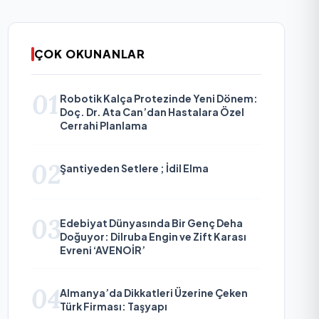
ÇOK OKUNANLAR
01
Robotik Kalça Protezinde Yeni Dönem:
Doç. Dr. Ata Can’dan Hastalara Özel
Cerrahi Planlama
02
Şantiyeden Setlere ; İdil Elma
03
Edebiyat Dünyasında Bir Genç Deha
Doğuyor: Dilruba Engin ve Zift Karası
Evreni ‘AVENOİR’
04
Almanya’da Dikkatleri Üzerine Çeken
Türk Firması: Taşyapı