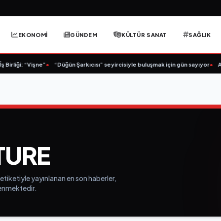
EKONOMİ
GÜNDEM
KÜLTÜR SANAT
SAĞLIK
irliği: “Vişne”
•
“Düğün Şarkıcısı” seyircisiyle buluşmak için gün sayıyor
•
Açı
TURE
tiketiyle yayınlanan en son haberler,
elenmektedir.