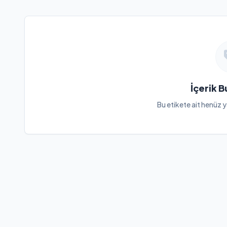
İçerik 
Bu etikete ait henüz y