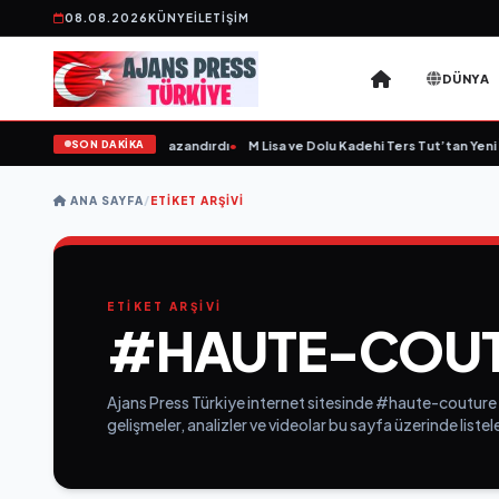
08.08.2026
KÜNYE
İLETIŞIM
DÜNYA
SON DAKİKA
ıltepe'ye Yeni Bir Marka Kazandırdı
•
M Lisa ve Dolu Kadehi Ters Tut’tan Yeni İş B
ANA SAYFA
/
ETIKET ARŞIVI
ETİKET ARŞİVİ
#HAUTE-COU
Ajans Press Türkiye internet sitesinde #haute-couture e
gelişmeler, analizler ve videolar bu sayfa üzerinde list