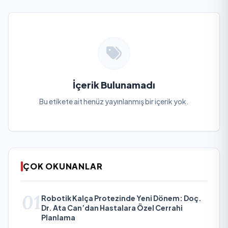
İçerik Bulunamadı
Bu etikete ait henüz yayınlanmış bir içerik yok.
ÇOK OKUNANLAR
01
Robotik Kalça Protezinde Yeni Dönem: Doç.
Dr. Ata Can’dan Hastalara Özel Cerrahi
Planlama