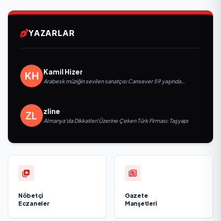
YAZARLAR
Kamil Hizer
Arabesk müziğin sevilen sanatçısı Cansever 59 yaşında
yaşamını yitirdi
zline
Almanya’da Dikkatleri Üzerine Çeken Türk Firması: Taşyapı
Nöbetçi
Gazete
Eczaneler
Manşetleri