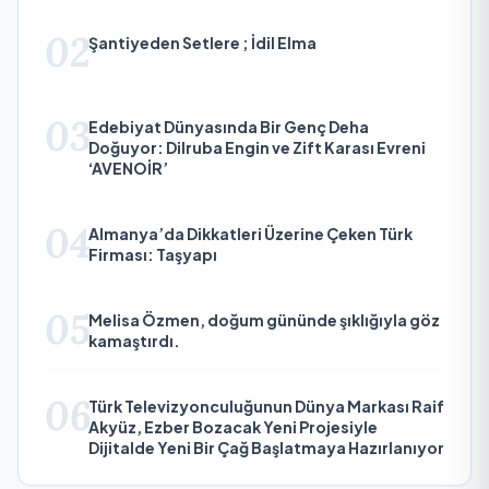
02
Şantiyeden Setlere ; İdil Elma
03
Edebiyat Dünyasında Bir Genç Deha
Doğuyor: Dilruba Engin ve Zift Karası Evreni
‘AVENOİR’
04
Almanya’da Dikkatleri Üzerine Çeken Türk
Firması: Taşyapı
05
Melisa Özmen, doğum gününde şıklığıyla göz
kamaştırdı.
06
Türk Televizyonculuğunun Dünya Markası Raif
Akyüz, Ezber Bozacak Yeni Projesiyle
Dijitalde Yeni Bir Çağ Başlatmaya Hazırlanıyor