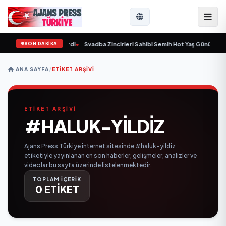
SON DAKİKA
 yaşında yaşamını yitirdi
•
Svadba Zincirleri Sahibi Semih Hot Yaş Gününü San
ANA SAYFA
/
ETIKET ARŞIVI
ETİKET ARŞİVİ
#HALUK-YILDIZ
Ajans Press Türkiye internet sitesinde #haluk-yildiz
etiketiyle yayınlanan en son haberler, gelişmeler, analizler ve
videolar bu sayfa üzerinde listelenmektedir.
TOPLAM İÇERİK
0 ETİKET