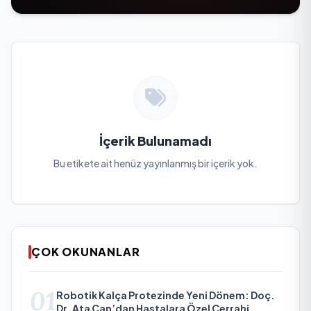
İçerik Bulunamadı
Bu etikete ait henüz yayınlanmış bir içerik yok.
ÇOK OKUNANLAR
01
Robotik Kalça Protezinde Yeni Dönem: Doç.
Dr. Ata Can’dan Hastalara Özel Cerrahi