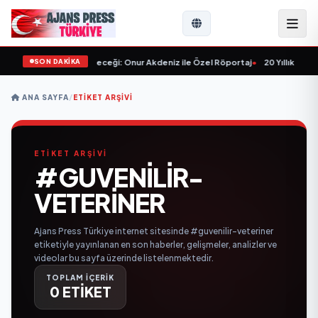
SON DAKİKA
lışlar ve Sektörün Geleceği: Onur Akdeniz ile Özel Röportaj
•
20 Yıllık Esna
ANA SAYFA
/
ETIKET ARŞIVI
ETİKET ARŞİVİ
#GUVENILIR-
VETERINER
Ajans Press Türkiye internet sitesinde #guvenilir-veteriner
etiketiyle yayınlanan en son haberler, gelişmeler, analizler ve
videolar bu sayfa üzerinde listelenmektedir.
TOPLAM İÇERİK
0 ETİKET