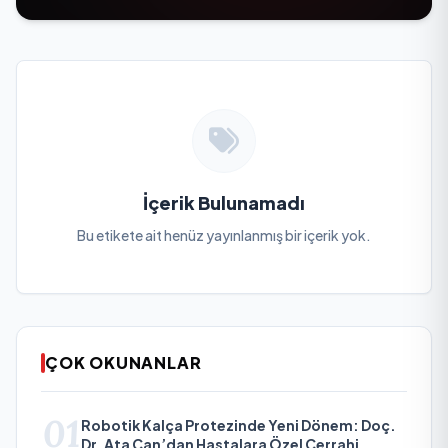
İçerik Bulunamadı
Bu etikete ait henüz yayınlanmış bir içerik yok.
ÇOK OKUNANLAR
01
Robotik Kalça Protezinde Yeni Dönem: Doç.
Dr. Ata Can’dan Hastalara Özel Cerrahi