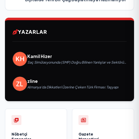
YAZARLAR
Kamil Hizer
Saç Simülasyonunda (SMP) Doğru Bilinen Yanlışlar ve Sektörün
Geleceği: Onur Akdeniz ile Özel Röportaj
zline
Almanya’da Dikkatleri Üzerine Çeken Türk Firması: Taşyapı
Nöbetçi
Gazete