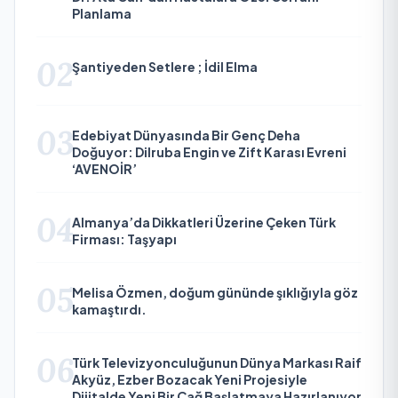
Planlama
02
Şantiyeden Setlere ; İdil Elma
03
Edebiyat Dünyasında Bir Genç Deha
Doğuyor: Dilruba Engin ve Zift Karası Evreni
‘AVENOİR’
04
Almanya’da Dikkatleri Üzerine Çeken Türk
Firması: Taşyapı
05
Melisa Özmen, doğum gününde şıklığıyla göz
kamaştırdı.
06
Türk Televizyonculuğunun Dünya Markası Raif
Akyüz, Ezber Bozacak Yeni Projesiyle
Dijitalde Yeni Bir Çağ Başlatmaya Hazırlanıyor