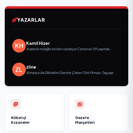
YAZARLAR
Kamil Hizer
Arabesk müziğin sevilen sanatçısı Cansever 59 yaşında
yaşamını yitirdi
zline
Almanya’da Dikkatleri Üzerine Çeken Türk Firması: Taşyapı
Nöbetçi
Gazete
Eczaneler
Manşetleri