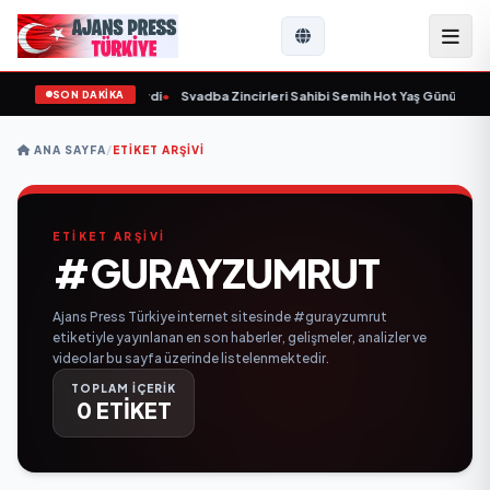
SON DAKİKA
 yaşında yaşamını yitirdi
•
Svadba Zincirleri Sahibi Semih Hot Yaş Gününü Sana
ANA SAYFA
/
ETIKET ARŞIVI
ETİKET ARŞİVİ
#GURAYZUMRUT
Ajans Press Türkiye internet sitesinde #gurayzumrut
etiketiyle yayınlanan en son haberler, gelişmeler, analizler ve
videolar bu sayfa üzerinde listelenmektedir.
TOPLAM İÇERİK
0 ETİKET