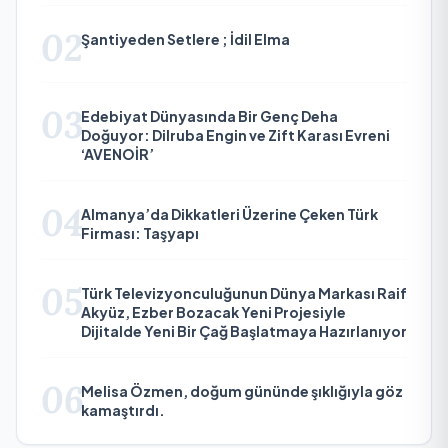
02
Şantiyeden Setlere ; İdil Elma
03
Edebiyat Dünyasında Bir Genç Deha
Doğuyor: Dilruba Engin ve Zift Karası Evreni
‘AVENOİR’
04
Almanya’da Dikkatleri Üzerine Çeken Türk
Firması: Taşyapı
05
Türk Televizyonculuğunun Dünya Markası Raif
Akyüz, Ezber Bozacak Yeni Projesiyle
Dijitalde Yeni Bir Çağ Başlatmaya Hazırlanıyor
06
Melisa Özmen, doğum gününde şıklığıyla göz
kamaştırdı.