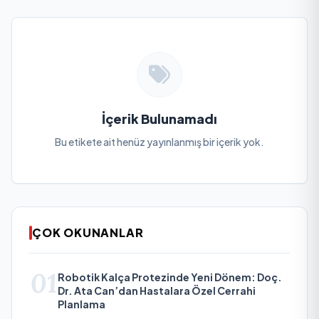
İçerik Bulunamadı
Bu etikete ait henüz yayınlanmış bir içerik yok.
ÇOK OKUNANLAR
01
Robotik Kalça Protezinde Yeni Dönem: Doç.
Dr. Ata Can’dan Hastalara Özel Cerrahi
Planlama