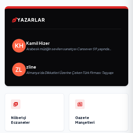
YAZARLAR
Kamil Hizer
Arabesk müziğin sevilen sanatçısı Cansever 59 yaşında
yaşamını yitirdi
zline
Almanya’da Dikkatleri Üzerine Çeken Türk Firması: Taşyapı
Nöbetçi
Gazete
Eczaneler
Manşetleri