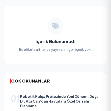
İçerik Bulunamadı
Bu etikete ait henüz yayınlanmış bir içerik yok.
ÇOK OKUNANLAR
01
Robotik Kalça Protezinde Yeni Dönem: Doç.
Dr. Ata Can’dan Hastalara Özel Cerrahi
Planlama