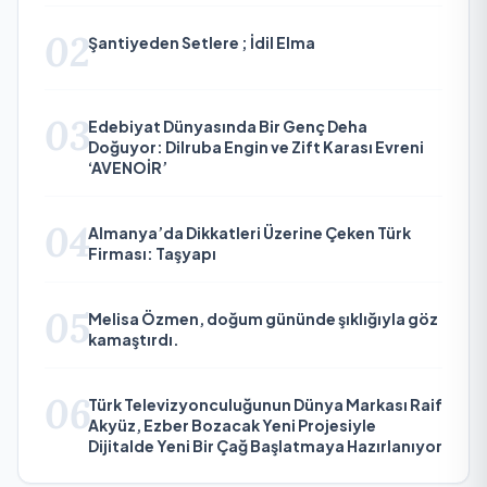
02
Şantiyeden Setlere ; İdil Elma
03
Edebiyat Dünyasında Bir Genç Deha
Doğuyor: Dilruba Engin ve Zift Karası Evreni
‘AVENOİR’
04
Almanya’da Dikkatleri Üzerine Çeken Türk
Firması: Taşyapı
05
Melisa Özmen, doğum gününde şıklığıyla göz
kamaştırdı.
06
Türk Televizyonculuğunun Dünya Markası Raif
Akyüz, Ezber Bozacak Yeni Projesiyle
Dijitalde Yeni Bir Çağ Başlatmaya Hazırlanıyor