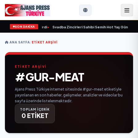
SON DAKİKA
9 yaşında yaşamını yitirdi
•
Svadba Zincirleri Sahibi Semih Hot Yaş Gününü San
ANA SAYFA
/
ETIKET ARŞIVI
ETİKET ARŞİVİ
#GUR-MEAT
Ajans Press Türkiye internet sitesinde #gur-meat etiketiyle
yayınlanan en son haberler, gelişmeler, analizler ve videolar bu
sayfa üzerinde listelenmektedir.
TOPLAM İÇERİK
0 ETİKET