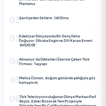
Planlama
02
Şantiyeden Setlere ; İdil Elma
03
Edebiyat Dünyasında Bir Genç Deha
Doğuyor: Dilruba Engin ve Zift Karası Evreni
‘AVENOİR’
04
Almanya’da Dikkatleri Üzerine Çeken Türk
Firması: Taşyapı
05
Melisa Özmen, doğum gününde şıklığıyla göz
kamaştırdı.
06
Türk Televizyonculuğunun Dünya Markası Raif
Akyüz, Ezber Bozacak Yeni Projesiyle
Dijitalde Yeni Bir Çağ Başlatmaya Hazırlanıyor