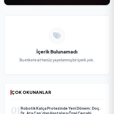
İçerik Bulunamadı
Bu etikete ait henüz yayınlanmış bir içerik yok.
ÇOK OKUNANLAR
01
Robotik Kalça Protezinde Yeni Dönem: Doç.
Dr. Ata Can’dan Hastalara Özel Cerrahi