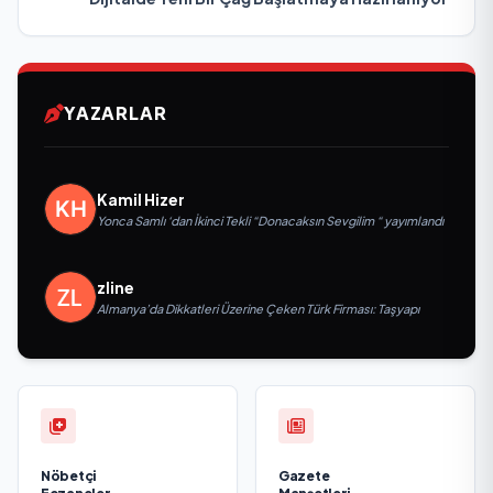
YAZARLAR
Kamil Hizer
Yonca Samlı ‘dan İkinci Tekli “Donacaksın Sevgilim “ yayımlandı
zline
Almanya’da Dikkatleri Üzerine Çeken Türk Firması: Taşyapı
Nöbetçi
Gazete