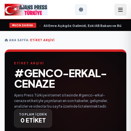
SON DAKİKA
n Sevgilim “ yayımlandı
•
Ali Emre Açıkgöz Galimidi, Eski AB Bakanı ve Büyükelç
ANA SAYFA
/
ETIKET ARŞIVI
ETİKET ARŞİVİ
#GENCO-ERKAL-
CENAZE
Ajans Press Türkiye internet sitesinde #genco-erkal-
cenaze etiketiyle yayınlanan en son haberler, gelişmeler,
analizler ve videolar bu sayfa üzerinde listelenmektedir.
TOPLAM İÇERİK
0 ETİKET