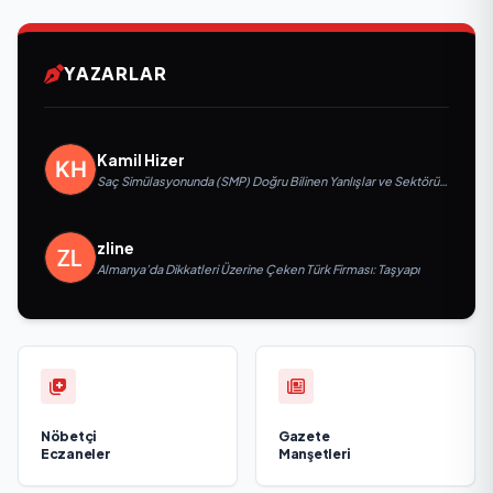
YAZARLAR
Kamil Hizer
Saç Simülasyonunda (SMP) Doğru Bilinen Yanlışlar ve Sektörün
Geleceği: Onur Akdeniz ile Özel Röportaj
zline
Almanya’da Dikkatleri Üzerine Çeken Türk Firması: Taşyapı
Nöbetçi
Gazete
Eczaneler
Manşetleri