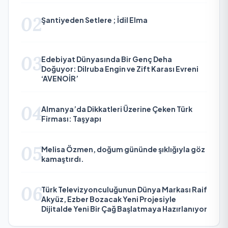
02
Şantiyeden Setlere ; İdil Elma
03
Edebiyat Dünyasında Bir Genç Deha
Doğuyor: Dilruba Engin ve Zift Karası Evreni
‘AVENOİR’
04
Almanya’da Dikkatleri Üzerine Çeken Türk
Firması: Taşyapı
05
Melisa Özmen, doğum gününde şıklığıyla göz
kamaştırdı.
06
Türk Televizyonculuğunun Dünya Markası Raif
Akyüz, Ezber Bozacak Yeni Projesiyle
Dijitalde Yeni Bir Çağ Başlatmaya Hazırlanıyor