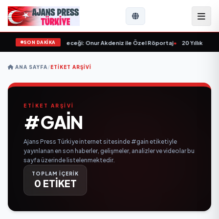
SON DAKİKA
lışlar ve Sektörün Geleceği: Onur Akdeniz ile Özel Röportaj
•
20 Yıllık Esna
ANA SAYFA
/
ETIKET ARŞIVI
ETİKET ARŞİVİ
#GAIN
Ajans Press Türkiye internet sitesinde #gain etiketiyle
yayınlanan en son haberler, gelişmeler, analizler ve videolar bu
sayfa üzerinde listelenmektedir.
TOPLAM İÇERİK
0 ETİKET