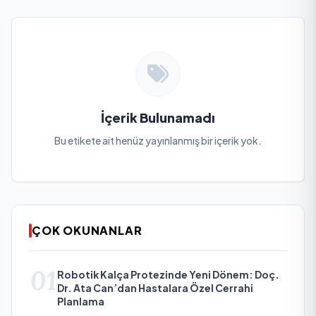
İçerik Bulunamadı
Bu etikete ait henüz yayınlanmış bir içerik yok.
ÇOK OKUNANLAR
01
Robotik Kalça Protezinde Yeni Dönem: Doç.
Dr. Ata Can’dan Hastalara Özel Cerrahi
Planlama