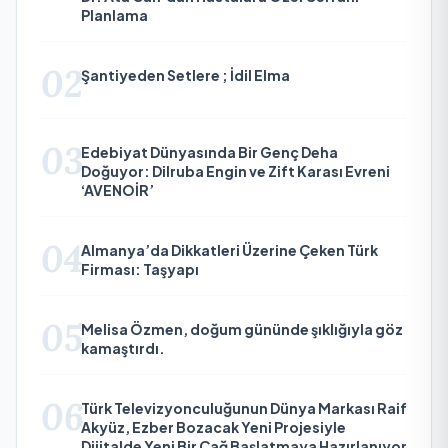
Planlama
02
Şantiyeden Setlere ; İdil Elma
03
Edebiyat Dünyasında Bir Genç Deha
Doğuyor: Dilruba Engin ve Zift Karası Evreni
‘AVENOİR’
04
Almanya’da Dikkatleri Üzerine Çeken Türk
Firması: Taşyapı
05
Melisa Özmen, doğum gününde şıklığıyla göz
kamaştırdı.
06
Türk Televizyonculuğunun Dünya Markası Raif
Akyüz, Ezber Bozacak Yeni Projesiyle
Dijitalde Yeni Bir Çağ Başlatmaya Hazırlanıyor