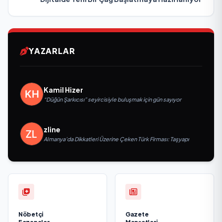
YAZARLAR
Kamil Hizer
“Düğün Şarkıcısı” seyircisiyle buluşmak için gün sayıyor
zline
Almanya’da Dikkatleri Üzerine Çeken Türk Firması: Taşyapı
Nöbetçi
Gazete