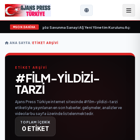
SON DAKİKA
için gün sayıyor
•
Açıkgöz Savunma Sanayi AŞ Yeni Yönetim Kurulunu Açıkladı
ANA SAYFA
/
ETIKET ARŞIVI
ETİKET ARŞİVİ
#FILM-YILDIZI-
TARZI
Ajans Press Türkiye internet sitesinde #film-yildizi-tarzi
etiketiyle yayınlanan en son haberler, gelişmeler, analizler ve
videolar bu sayfa üzerinde listelenmektedir.
TOPLAM İÇERİK
0 ETİKET