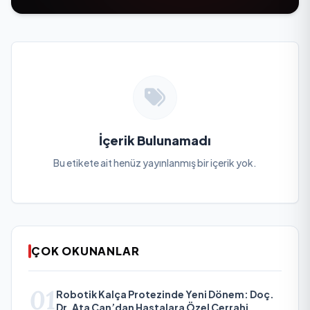
İçerik Bulunamadı
Bu etikete ait henüz yayınlanmış bir içerik yok.
ÇOK OKUNANLAR
01
Robotik Kalça Protezinde Yeni Dönem: Doç.
Dr. Ata Can’dan Hastalara Özel Cerrahi