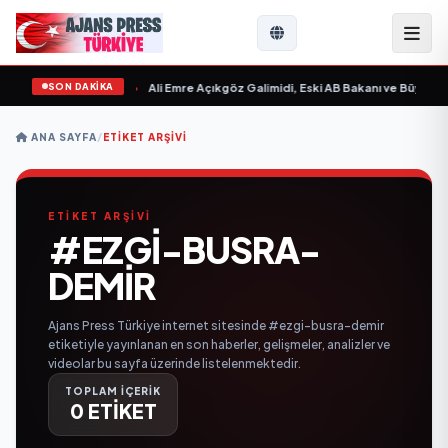
SON DAKİKA
n Sevgilim “ yayımlandı
•
Ali Emre Açıkgöz Galimidi, Eski AB Bakanı ve Büyükelç
ANA SAYFA
/
ETIKET ARŞIVI
ETİKET ARŞİVİ
#EZGI-BUSRA-
DEMIR
Ajans Press Türkiye internet sitesinde #ezgi-busra-demir
etiketiyle yayınlanan en son haberler, gelişmeler, analizler ve
videolar bu sayfa üzerinde listelenmektedir.
TOPLAM İÇERİK
0 ETİKET