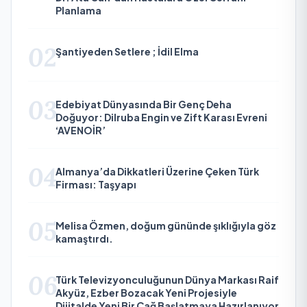
Planlama
02
Şantiyeden Setlere ; İdil Elma
03
Edebiyat Dünyasında Bir Genç Deha
Doğuyor: Dilruba Engin ve Zift Karası Evreni
‘AVENOİR’
04
Almanya’da Dikkatleri Üzerine Çeken Türk
Firması: Taşyapı
05
Melisa Özmen, doğum gününde şıklığıyla göz
kamaştırdı.
06
Türk Televizyonculuğunun Dünya Markası Raif
Akyüz, Ezber Bozacak Yeni Projesiyle
Dijitalde Yeni Bir Çağ Başlatmaya Hazırlanıyor