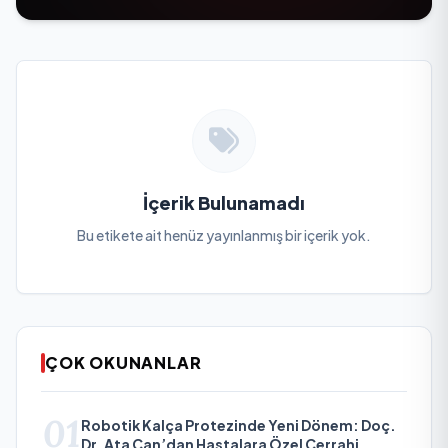
İçerik Bulunamadı
Bu etikete ait henüz yayınlanmış bir içerik yok.
ÇOK OKUNANLAR
01
Robotik Kalça Protezinde Yeni Dönem: Doç.
Dr. Ata Can’dan Hastalara Özel Cerrahi