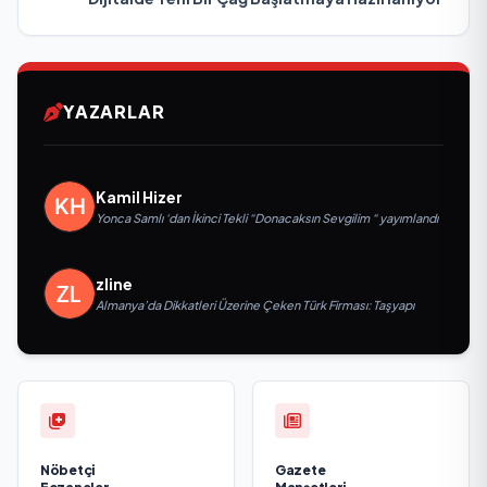
YAZARLAR
Kamil Hizer
Yonca Samlı ‘dan İkinci Tekli “Donacaksın Sevgilim “ yayımlandı
zline
Almanya’da Dikkatleri Üzerine Çeken Türk Firması: Taşyapı
Nöbetçi
Gazete