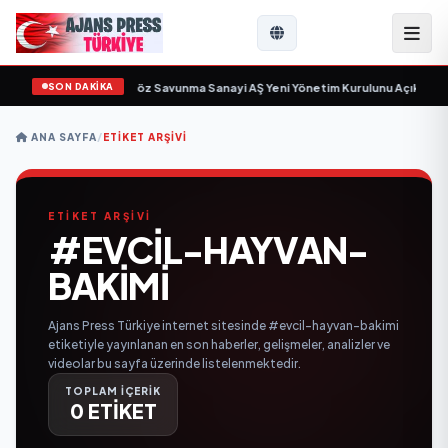
SON DAKİKA
çin gün sayıyor
•
Açıkgöz Savunma Sanayi AŞ Yeni Yönetim Kurulunu Açıkladı 
ANA SAYFA
/
ETIKET ARŞIVI
ETİKET ARŞİVİ
#EVCIL-HAYVAN-
BAKIMI
Ajans Press Türkiye internet sitesinde #evcil-hayvan-bakimi
etiketiyle yayınlanan en son haberler, gelişmeler, analizler ve
videolar bu sayfa üzerinde listelenmektedir.
TOPLAM İÇERİK
0 ETİKET