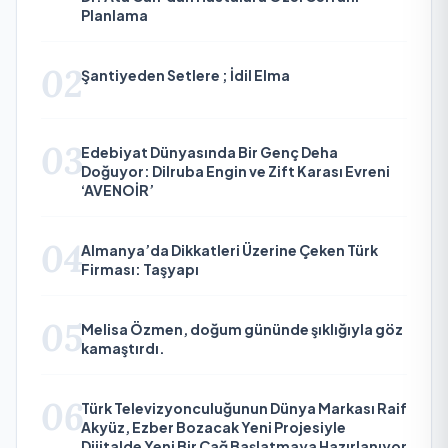
Planlama
02
Şantiyeden Setlere ; İdil Elma
03
Edebiyat Dünyasında Bir Genç Deha
Doğuyor: Dilruba Engin ve Zift Karası Evreni
‘AVENOİR’
04
Almanya’da Dikkatleri Üzerine Çeken Türk
Firması: Taşyapı
05
Melisa Özmen, doğum gününde şıklığıyla göz
kamaştırdı.
06
Türk Televizyonculuğunun Dünya Markası Raif
Akyüz, Ezber Bozacak Yeni Projesiyle
Dijitalde Yeni Bir Çağ Başlatmaya Hazırlanıyor