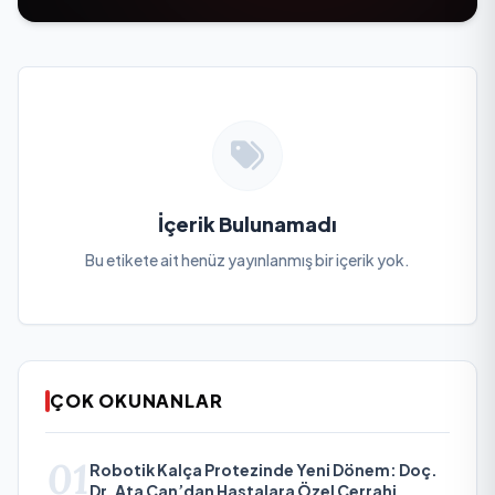
İçerik Bulunamadı
Bu etikete ait henüz yayınlanmış bir içerik yok.
ÇOK OKUNANLAR
01
Robotik Kalça Protezinde Yeni Dönem: Doç.
Dr. Ata Can’dan Hastalara Özel Cerrahi