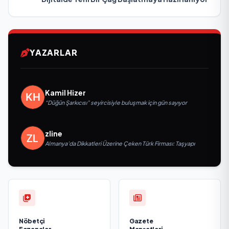
YAZARLAR
Kamil Hizer
“Düğün Şarkıcısı” seyircisiyle buluşmak için gün sayıyor
zline
Almanya’da Dikkatleri Üzerine Çeken Türk Firması: Taşyapı
Nöbetçi
Gazete