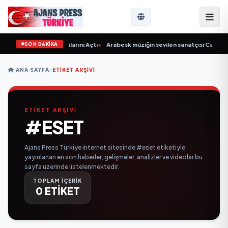
SON DAKİKA
s Coffee Yenişehir Kapılarını Açtı
•
Arabesk müziğin sevilen sanatçısı Cansever
ANA SAYFA
/
ETIKET ARŞIVI
ETİKET ARŞİVİ
#ESET
Ajans Press Türkiye internet sitesinde #eset etiketiyle
yayınlanan en son haberler, gelişmeler, analizler ve videolar bu
sayfa üzerinde listelenmektedir.
TOPLAM İÇERİK
0 ETİKET