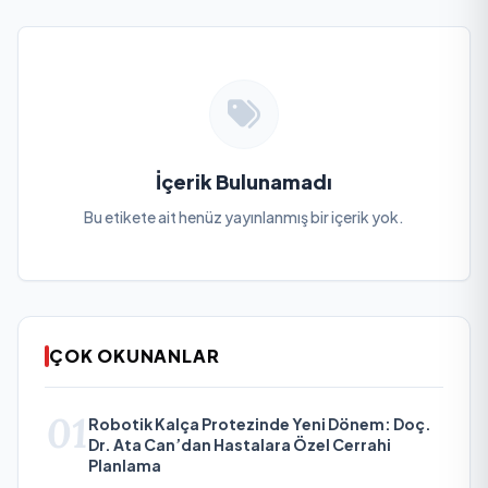
İçerik Bulunamadı
Bu etikete ait henüz yayınlanmış bir içerik yok.
ÇOK OKUNANLAR
01
Robotik Kalça Protezinde Yeni Dönem: Doç.
Dr. Ata Can’dan Hastalara Özel Cerrahi
Planlama