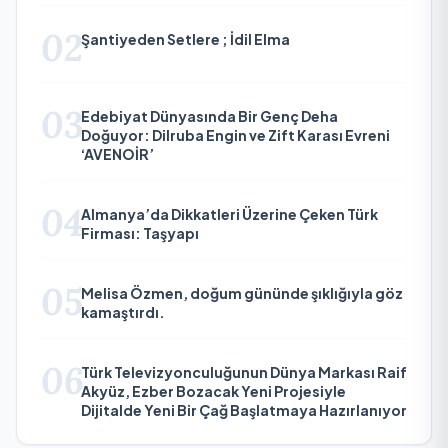
02
Şantiyeden Setlere ; İdil Elma
03
Edebiyat Dünyasında Bir Genç Deha
Doğuyor: Dilruba Engin ve Zift Karası Evreni
‘AVENOİR’
04
Almanya’da Dikkatleri Üzerine Çeken Türk
Firması: Taşyapı
05
Melisa Özmen, doğum gününde şıklığıyla göz
kamaştırdı.
06
Türk Televizyonculuğunun Dünya Markası Raif
Akyüz, Ezber Bozacak Yeni Projesiyle
Dijitalde Yeni Bir Çağ Başlatmaya Hazırlanıyor