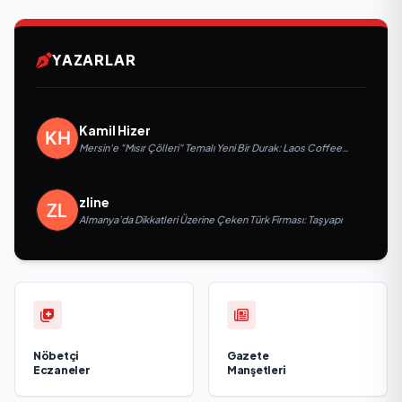
YAZARLAR
Kamil Hizer
Mersin'e "Mısır Çölleri" Temalı Yeni Bir Durak: Laos Coffee
Yenişehir Kapılarını Açtı
zline
Almanya’da Dikkatleri Üzerine Çeken Türk Firması: Taşyapı
Nöbetçi
Gazete
Eczaneler
Manşetleri