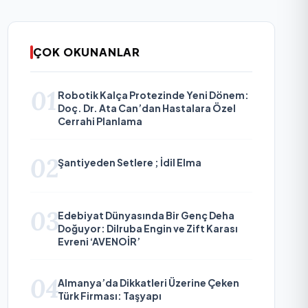
ÇOK OKUNANLAR
01
Robotik Kalça Protezinde Yeni Dönem:
Doç. Dr. Ata Can’dan Hastalara Özel
Cerrahi Planlama
02
Şantiyeden Setlere ; İdil Elma
03
Edebiyat Dünyasında Bir Genç Deha
Doğuyor: Dilruba Engin ve Zift Karası
Evreni ‘AVENOİR’
04
Almanya’da Dikkatleri Üzerine Çeken
Türk Firması: Taşyapı