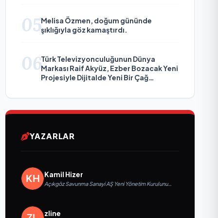
05
Melisa Özmen, doğum gününde
şıklığıyla göz kamaştırdı.
06
Türk Televizyonculuğunun Dünya
Markası Raif Akyüz, Ezber Bozacak Yeni
Projesiyle Dijitalde Yeni Bir Çağ
Başlatmaya Hazırlanıyor
YAZARLAR
Kamil Hizer
Açıkgöz Savunma Sanayi AŞ Yeni Yönetim Kurulunu
Açıkladı ve Savunma Sanayinde Küresel Vizyon
Vurgusu
zline