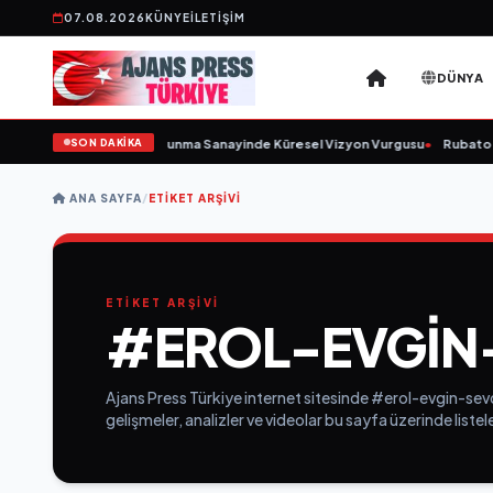
07.08.2026
KÜNYE
İLETIŞIM
DÜNYA
SON DAKİKA
Kurulunu Açıkladı ve Savunma Sanayinde Küresel Vizyon Vurgusu
•
Rubato Ko
ANA SAYFA
/
ETIKET ARŞIVI
ETİKET ARŞİVİ
#EROL-EVGIN-
Ajans Press Türkiye internet sitesinde #erol-evgin-sevd
gelişmeler, analizler ve videolar bu sayfa üzerinde list