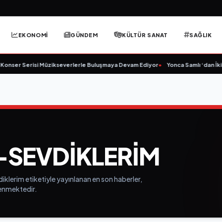
EKONOMİ
GÜNDEM
KÜLTÜR SANAT
SAĞLIK
nser Serisi Müzikseverlerle Buluşmaya Devam Ediyor
•
Yonca Samlı ‘dan İkinc
SEVDIKLERIM
iklerim etiketiyle yayınlanan en son haberler,
elenmektedir.