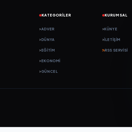
KATEGORILER
KURUMSAL
ADVER
KÜNYE
DÜNYA
İLETIŞIM
EĞİTİM
RSS SERVISI
EKONOMİ
GÜNCEL