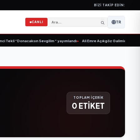
BIZI TAKIP EDIN:
TR
CANLI
i Tekli “Donacaksın Sevgilim “ yayımlandı
•
Ali Emre Açıkgöz Galimidi, Eski AB 
TOPLAM İÇERİK
0 ETİKET