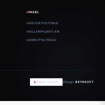
YASAL
GIZLILIK POLITIKASI
KULLANIM ŞARTLARI
ÇEREZ POLITIKASI
Altyapı:
BEYNSOFT
HABER YAZILIMI