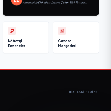
Almanya’da Dikkatleri Üzerine Çeken Türk Firması:
Taşyapı
Nöbetçi
Gazete
Eczaneler
Manşetleri
BIZI TAKIP EDIN: