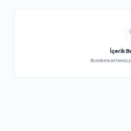
İçerik 
Bu etikete ait henüz y