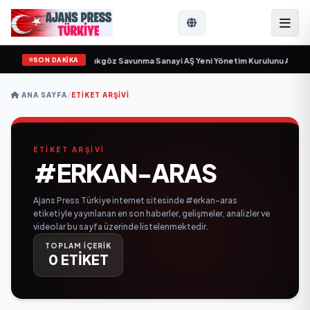
SON DAKİKA
k için gün sayıyor
•
Açıkgöz Savunma Sanayi AŞ Yeni Yönetim Kurulunu Açıkla
ANA SAYFA
/
ETIKET ARŞIVI
ETİKET ARŞİVİ
#ERKAN-ARAS
Ajans Press Türkiye internet sitesinde #erkan-aras
etiketiyle yayınlanan en son haberler, gelişmeler, analizler ve
videolar bu sayfa üzerinde listelenmektedir.
TOPLAM İÇERİK
0 ETİKET