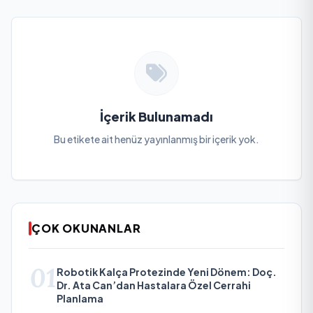
İçerik Bulunamadı
Bu etikete ait henüz yayınlanmış bir içerik yok.
ÇOK OKUNANLAR
01
Robotik Kalça Protezinde Yeni Dönem: Doç.
Dr. Ata Can’dan Hastalara Özel Cerrahi
Planlama