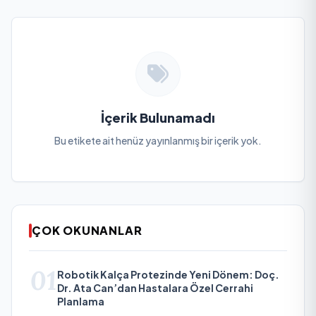
İçerik Bulunamadı
Bu etikete ait henüz yayınlanmış bir içerik yok.
ÇOK OKUNANLAR
01
Robotik Kalça Protezinde Yeni Dönem: Doç.
Dr. Ata Can’dan Hastalara Özel Cerrahi
Planlama