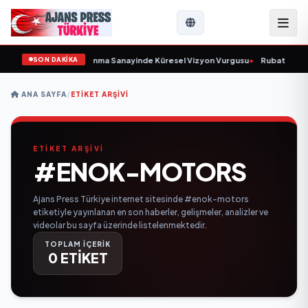
SON DAKİKA
rulunu Açıkladı ve Savunma Sanayinde Küresel Vizyon Vurgusu
•
Rubato Konse
ANA SAYFA
/
ETIKET ARŞIVI
ETİKET ARŞİVİ
#ENOK-MOTORS
Ajans Press Türkiye internet sitesinde #enok-motors
etiketiyle yayınlanan en son haberler, gelişmeler, analizler ve
videolar bu sayfa üzerinde listelenmektedir.
TOPLAM İÇERİK
0 ETİKET