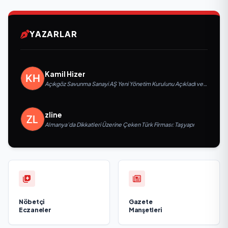
YAZARLAR
Kamil Hizer
Açıkgöz Savunma Sanayi AŞ Yeni Yönetim Kurulunu Açıkladı ve
Savunma Sanayinde Küresel Vizyon Vurgusu
zline
Almanya’da Dikkatleri Üzerine Çeken Türk Firması: Taşyapı
Nöbetçi
Gazete
Eczaneler
Manşetleri