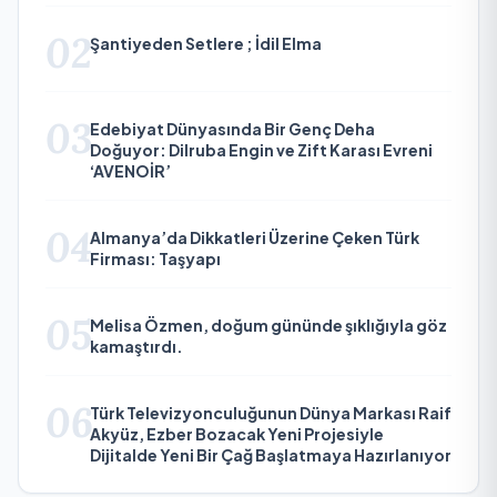
02
Şantiyeden Setlere ; İdil Elma
03
Edebiyat Dünyasında Bir Genç Deha
Doğuyor: Dilruba Engin ve Zift Karası Evreni
‘AVENOİR’
04
Almanya’da Dikkatleri Üzerine Çeken Türk
Firması: Taşyapı
05
Melisa Özmen, doğum gününde şıklığıyla göz
kamaştırdı.
06
Türk Televizyonculuğunun Dünya Markası Raif
Akyüz, Ezber Bozacak Yeni Projesiyle
Dijitalde Yeni Bir Çağ Başlatmaya Hazırlanıyor