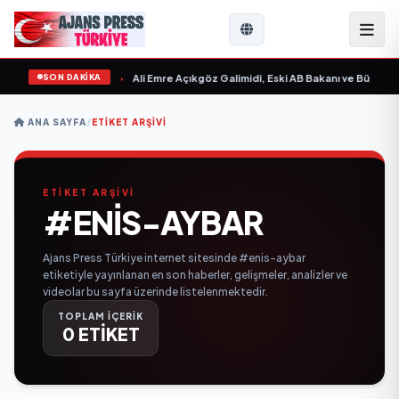
SON DAKİKA
n Sevgilim “ yayımlandı
•
Ali Emre Açıkgöz Galimidi, Eski AB Bakanı ve Büyükelç
ANA SAYFA
/
ETIKET ARŞIVI
ETİKET ARŞİVİ
#ENIS-AYBAR
Ajans Press Türkiye internet sitesinde #enis-aybar
etiketiyle yayınlanan en son haberler, gelişmeler, analizler ve
videolar bu sayfa üzerinde listelenmektedir.
TOPLAM İÇERİK
0 ETİKET