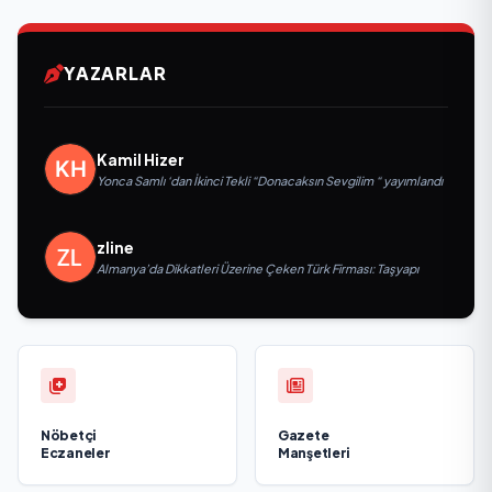
YAZARLAR
Kamil Hizer
Yonca Samlı ‘dan İkinci Tekli “Donacaksın Sevgilim “ yayımlandı
zline
Almanya’da Dikkatleri Üzerine Çeken Türk Firması: Taşyapı
Nöbetçi
Gazete
Eczaneler
Manşetleri