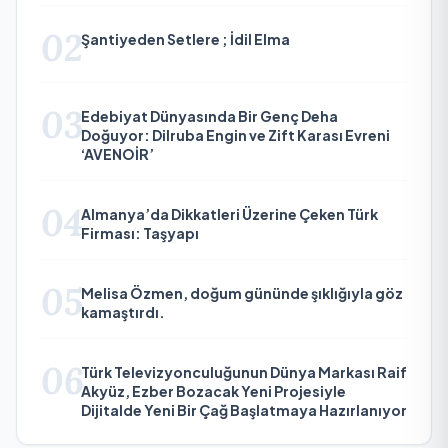
02
Şantiyeden Setlere ; İdil Elma
03
Edebiyat Dünyasında Bir Genç Deha
Doğuyor: Dilruba Engin ve Zift Karası Evreni
‘AVENOİR’
04
Almanya’da Dikkatleri Üzerine Çeken Türk
Firması: Taşyapı
05
Melisa Özmen, doğum gününde şıklığıyla göz
kamaştırdı.
06
Türk Televizyonculuğunun Dünya Markası Raif
Akyüz, Ezber Bozacak Yeni Projesiyle
Dijitalde Yeni Bir Çağ Başlatmaya Hazırlanıyor