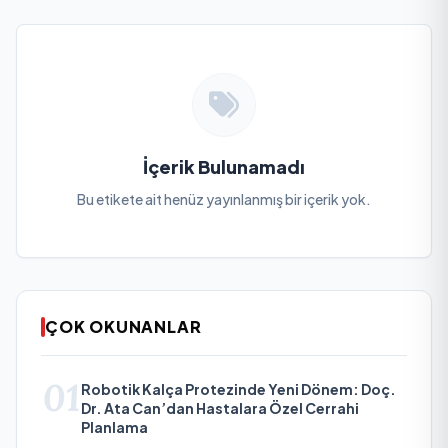
İçerik Bulunamadı
Bu etikete ait henüz yayınlanmış bir içerik yok.
ÇOK OKUNANLAR
01
Robotik Kalça Protezinde Yeni Dönem: Doç.
Dr. Ata Can’dan Hastalara Özel Cerrahi
Planlama