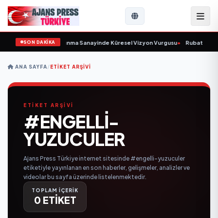
SON DAKİKA
rulunu Açıkladı ve Savunma Sanayinde Küresel Vizyon Vurgusu
•
Rubato Kons
ANA SAYFA
/
ETIKET ARŞIVI
ETİKET ARŞİVİ
#ENGELLI-
YUZUCULER
Ajans Press Türkiye internet sitesinde #engelli-yuzuculer
etiketiyle yayınlanan en son haberler, gelişmeler, analizler ve
videolar bu sayfa üzerinde listelenmektedir.
TOPLAM İÇERİK
0 ETİKET