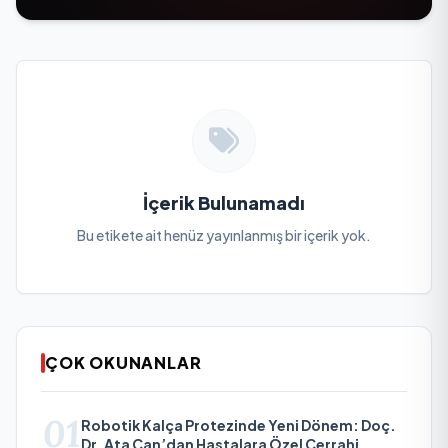
İçerik Bulunamadı
Bu etikete ait henüz yayınlanmış bir içerik yok.
ÇOK OKUNANLAR
01
Robotik Kalça Protezinde Yeni Dönem: Doç.
Dr. Ata Can’dan Hastalara Özel Cerrahi