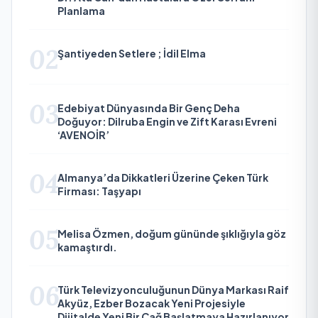
Planlama
02
Şantiyeden Setlere ; İdil Elma
03
Edebiyat Dünyasında Bir Genç Deha
Doğuyor: Dilruba Engin ve Zift Karası Evreni
‘AVENOİR’
04
Almanya’da Dikkatleri Üzerine Çeken Türk
Firması: Taşyapı
05
Melisa Özmen, doğum gününde şıklığıyla göz
kamaştırdı.
06
Türk Televizyonculuğunun Dünya Markası Raif
Akyüz, Ezber Bozacak Yeni Projesiyle
Dijitalde Yeni Bir Çağ Başlatmaya Hazırlanıyor