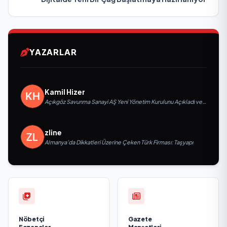
YAZARLAR
Kamil Hizer
Açıkgöz Savunma Sanayi AŞ Yeni Yönetim Kurulunu Açıkladı ve
Savunma Sanayinde Küresel Vizyon Vurgusu
zline
Almanya’da Dikkatleri Üzerine Çeken Türk Firması: Taşyapı
Nöbetçi
Gazete