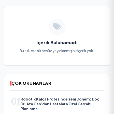
İçerik Bulunamadı
Bu etikete ait henüz yayınlanmış bir içerik yok.
ÇOK OKUNANLAR
01
Robotik Kalça Protezinde Yeni Dönem: Doç.
Dr. Ata Can’dan Hastalara Özel Cerrahi
Planlama