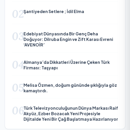
02
Şantiyeden Setlere ; İdil Elma
03
Edebiyat Dünyasında Bir Genç Deha
Doğuyor: Dilruba Engin ve Zift Karası Evreni
‘AVENOİR’
04
Almanya’da Dikkatleri Üzerine Çeken Türk
Firması: Taşyapı
05
Melisa Özmen, doğum gününde şıklığıyla göz
kamaştırdı.
06
Türk Televizyonculuğunun Dünya Markası Raif
Akyüz, Ezber Bozacak Yeni Projesiyle
Dijitalde Yeni Bir Çağ Başlatmaya Hazırlanıyor