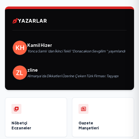
YAZARLAR
Kamil Hizer
Yonca Samlı ‘dan İkinci Tekli “Donacaksın Sevgilim “ yayımlandı
zline
Almanya’da Dikkatleri Üzerine Çeken Türk Firması: Taşyapı
Nöbetçi
Gazete
Eczaneler
Manşetleri