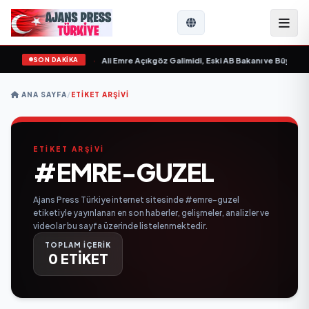
SON DAKİKA
 Sevgilim “ yayımlandı
•
Ali Emre Açıkgöz Galimidi, Eski AB Bakanı ve Büyükelç
ANA SAYFA
/
ETIKET ARŞIVI
ETİKET ARŞİVİ
#EMRE-GUZEL
Ajans Press Türkiye internet sitesinde #emre-guzel
etiketiyle yayınlanan en son haberler, gelişmeler, analizler ve
videolar bu sayfa üzerinde listelenmektedir.
TOPLAM İÇERİK
0 ETİKET