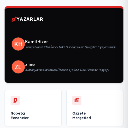
YAZARLAR
Kamil Hizer
Yonca Samlı ‘dan İkinci Tekli “Donacaksın Sevgilim “ yayımlandı
zline
Almanya’da Dikkatleri Üzerine Çeken Türk Firması: Taşyapı
Nöbetçi
Gazete
Eczaneler
Manşetleri