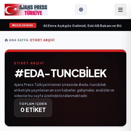
SON DAKİKA
 Sevgilim “ yayımlandı
•
Ali Emre Açıkgöz Galimidi, Eski AB Bakanı ve Büyükelç
ANA SAYFA
/
ETIKET ARŞIVI
ETİKET ARŞİVİ
#EDA-TUNCBILEK
Ajans Press Türkiye internet sitesinde #eda-tuncbilek
etiketiyle yayınlanan en son haberler, gelişmeler, analizler ve
videolar bu sayfa üzerinde listelenmektedir.
TOPLAM İÇERİK
0 ETİKET