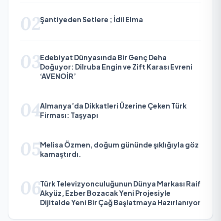
02
Şantiyeden Setlere ; İdil Elma
03
Edebiyat Dünyasında Bir Genç Deha
Doğuyor: Dilruba Engin ve Zift Karası Evreni
‘AVENOİR’
04
Almanya’da Dikkatleri Üzerine Çeken Türk
Firması: Taşyapı
05
Melisa Özmen, doğum gününde şıklığıyla göz
kamaştırdı.
06
Türk Televizyonculuğunun Dünya Markası Raif
Akyüz, Ezber Bozacak Yeni Projesiyle
Dijitalde Yeni Bir Çağ Başlatmaya Hazırlanıyor