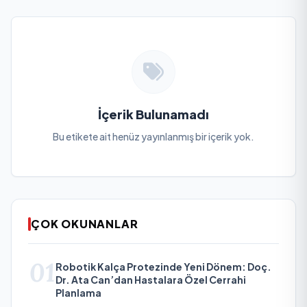
İçerik Bulunamadı
Bu etikete ait henüz yayınlanmış bir içerik yok.
ÇOK OKUNANLAR
01
Robotik Kalça Protezinde Yeni Dönem: Doç.
Dr. Ata Can’dan Hastalara Özel Cerrahi
Planlama