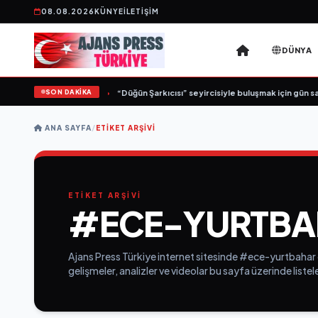
08.08.2026
KÜNYE
İLETIŞIM
DÜNYA
SON DAKİKA
n Yeni İş Birliği: “Vişne”
•
“Düğün Şarkıcısı” seyircisiyle buluşmak için gün say
ANA SAYFA
/
ETIKET ARŞIVI
ETİKET ARŞİVİ
#ECE-YURTBA
Ajans Press Türkiye internet sitesinde #ece-yurtbahar e
gelişmeler, analizler ve videolar bu sayfa üzerinde list