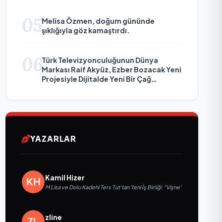
05
Melisa Özmen, doğum gününde
şıklığıyla göz kamaştırdı.
06
Türk Televizyonculuğunun Dünya
Markası Raif Akyüz, Ezber Bozacak Yeni
Projesiyle Dijitalde Yeni Bir Çağ
Başlatmaya Hazırlanıyor
YAZARLAR
Kamil Hizer
M Lisa ve Dolu Kadehi Ters Tut’tan Yeni İş Birliği: “Vişne”
zline