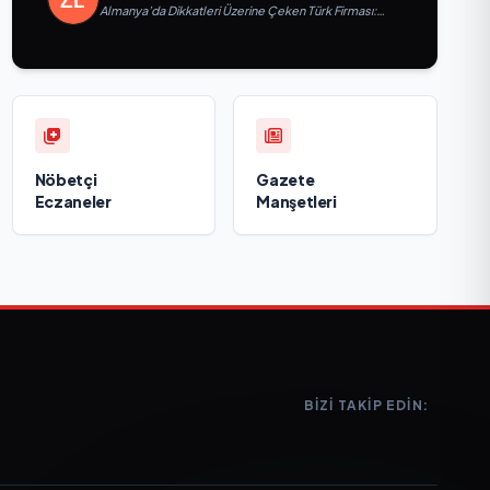
Almanya’da Dikkatleri Üzerine Çeken Türk Firması:
Taşyapı
Nöbetçi
Gazete
Eczaneler
Manşetleri
BIZI TAKIP EDIN: