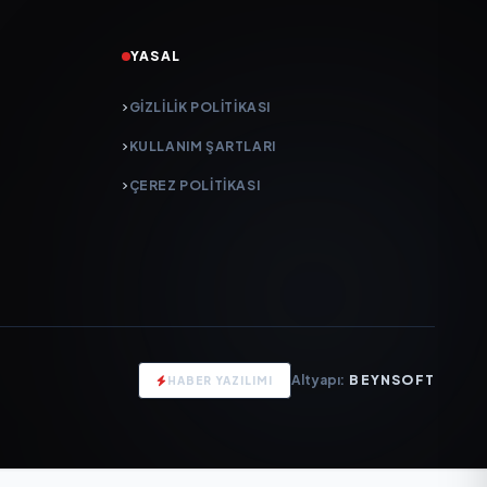
YASAL
GIZLILIK POLITIKASI
KULLANIM ŞARTLARI
ÇEREZ POLITIKASI
Altyapı:
BEYNSOFT
HABER YAZILIMI