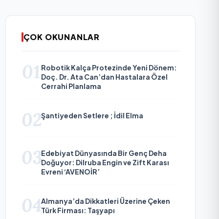
ÇOK OKUNANLAR
01
Robotik Kalça Protezinde Yeni Dönem:
Doç. Dr. Ata Can’dan Hastalara Özel
Cerrahi Planlama
02
Şantiyeden Setlere ; İdil Elma
03
Edebiyat Dünyasında Bir Genç Deha
Doğuyor: Dilruba Engin ve Zift Karası
Evreni ‘AVENOİR’
04
Almanya’da Dikkatleri Üzerine Çeken
Türk Firması: Taşyapı