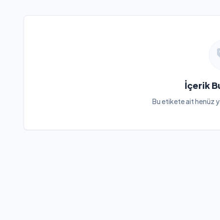
İçerik 
Bu etikete ait henüz y