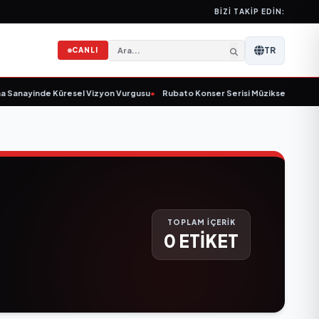
BIZI TAKIP EDIN:
TR
CANLI
 Sanayinde Küresel Vizyon Vurgusu
•
Rubato Konser Serisi Müzikseverlerle 
TOPLAM İÇERİK
0 ETİKET