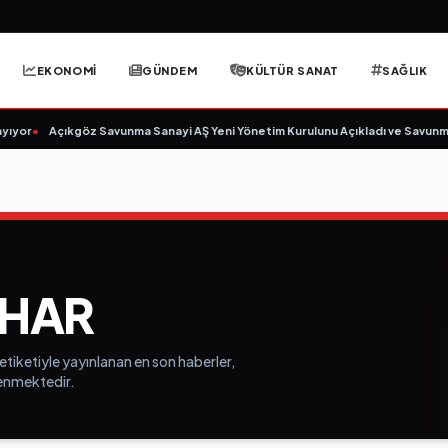
EKONOMİ
GÜNDEM
KÜLTÜR SANAT
SAĞLIK
ıyor
•
Açıkgöz Savunma Sanayi AŞ Yeni Yönetim Kurulunu Açıkladı ve Savunma
HAR
tiketiyle yayınlanan en son haberler,
elenmektedir.