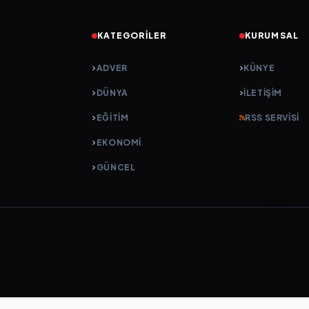
KATEGORILER
KURUMSAL
ADVER
KÜNYE
DÜNYA
İLETIŞIM
EĞİTİM
RSS SERVISI
EKONOMİ
GÜNCEL