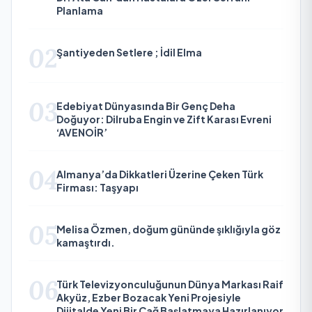
Planlama
02
Şantiyeden Setlere ; İdil Elma
03
Edebiyat Dünyasında Bir Genç Deha
Doğuyor: Dilruba Engin ve Zift Karası Evreni
‘AVENOİR’
04
Almanya’da Dikkatleri Üzerine Çeken Türk
Firması: Taşyapı
05
Melisa Özmen, doğum gününde şıklığıyla göz
kamaştırdı.
06
Türk Televizyonculuğunun Dünya Markası Raif
Akyüz, Ezber Bozacak Yeni Projesiyle
Dijitalde Yeni Bir Çağ Başlatmaya Hazırlanıyor