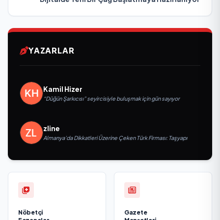
YAZARLAR
Kamil Hizer
“Düğün Şarkıcısı” seyircisiyle buluşmak için gün sayıyor
zline
Almanya’da Dikkatleri Üzerine Çeken Türk Firması: Taşyapı
Nöbetçi
Gazete