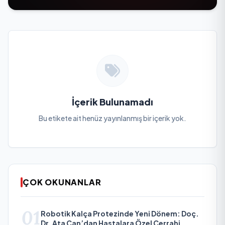
İçerik Bulunamadı
Bu etikete ait henüz yayınlanmış bir içerik yok.
ÇOK OKUNANLAR
01
Robotik Kalça Protezinde Yeni Dönem: Doç.
Dr. Ata Can’dan Hastalara Özel Cerrahi