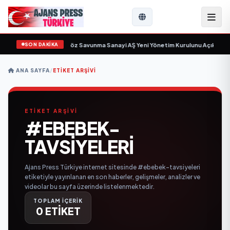
SON DAKİKA
çin gün sayıyor
•
Açıkgöz Savunma Sanayi AŞ Yeni Yönetim Kurulunu Açıkladı 
ANA SAYFA
/
ETIKET ARŞIVI
ETİKET ARŞİVİ
#EBEBEK-
TAVSIYELERI
Ajans Press Türkiye internet sitesinde #ebebek-tavsiyeleri
etiketiyle yayınlanan en son haberler, gelişmeler, analizler ve
videolar bu sayfa üzerinde listelenmektedir.
TOPLAM İÇERİK
0 ETİKET