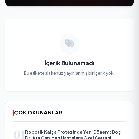
İçerik Bulunamadı
Bu etikete ait henüz yayınlanmış bir içerik yok.
ÇOK OKUNANLAR
01
Robotik Kalça Protezinde Yeni Dönem: Doç.
Dr. Ata Can’dan Hastalara Özel Cerrahi