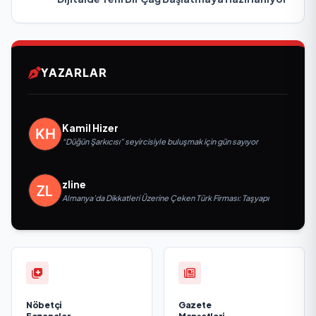
YAZARLAR
Kamil Hizer
“Düğün Şarkıcısı” seyircisiyle buluşmak için gün sayıyor
zline
Almanya’da Dikkatleri Üzerine Çeken Türk Firması: Taşyapı
Nöbetçi
Gazete