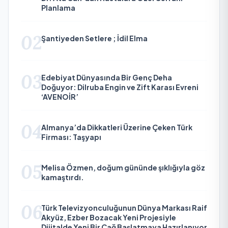
Planlama
02
Şantiyeden Setlere ; İdil Elma
03
Edebiyat Dünyasında Bir Genç Deha
Doğuyor: Dilruba Engin ve Zift Karası Evreni
‘AVENOİR’
04
Almanya’da Dikkatleri Üzerine Çeken Türk
Firması: Taşyapı
05
Melisa Özmen, doğum gününde şıklığıyla göz
kamaştırdı.
06
Türk Televizyonculuğunun Dünya Markası Raif
Akyüz, Ezber Bozacak Yeni Projesiyle
Dijitalde Yeni Bir Çağ Başlatmaya Hazırlanıyor