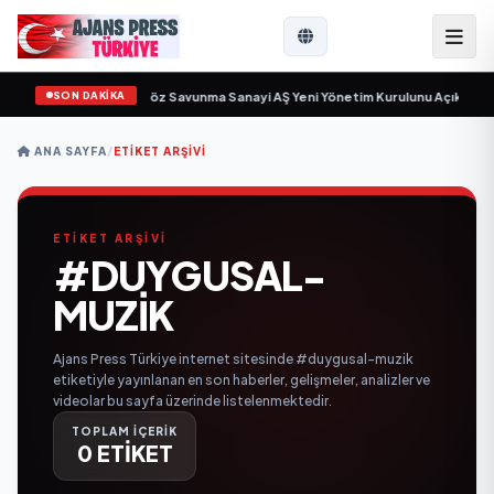
SON DAKİKA
çin gün sayıyor
•
Açıkgöz Savunma Sanayi AŞ Yeni Yönetim Kurulunu Açıkladı 
ANA SAYFA
/
ETIKET ARŞIVI
ETİKET ARŞİVİ
#DUYGUSAL-
MUZIK
Ajans Press Türkiye internet sitesinde #duygusal-muzik
etiketiyle yayınlanan en son haberler, gelişmeler, analizler ve
videolar bu sayfa üzerinde listelenmektedir.
TOPLAM İÇERİK
0 ETİKET