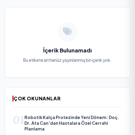
İçerik Bulunamadı
Bu etikete ait henüz yayınlanmış bir içerik yok.
ÇOK OKUNANLAR
01
Robotik Kalça Protezinde Yeni Dönem: Doç.
Dr. Ata Can’dan Hastalara Özel Cerrahi
Planlama