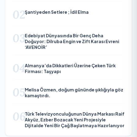
02
Şantiyeden Setlere ; İdil Elma
03
Edebiyat Dünyasında Bir Genç Deha
Doğuyor: Dilruba Engin ve Zift Karası Evreni
‘AVENOİR’
04
Almanya’da Dikkatleri Üzerine Çeken Türk
Firması: Taşyapı
05
Melisa Özmen, doğum gününde şıklığıyla göz
kamaştırdı.
06
Türk Televizyonculuğunun Dünya Markası Raif
Akyüz, Ezber Bozacak Yeni Projesiyle
Dijitalde Yeni Bir Çağ Başlatmaya Hazırlanıyor