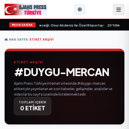
SON DAKİKA
lışlar ve Sektörün Geleceği: Onur Akdeniz ile Özel Röportaj
•
20 Yıllık Esna
ANA SAYFA
/
ETIKET ARŞIVI
ETİKET ARŞİVİ
#DUYGU-MERCAN
Ajans Press Türkiye internet sitesinde #duygu-mercan
etiketiyle yayınlanan en son haberler, gelişmeler, analizler ve
videolar bu sayfa üzerinde listelenmektedir.
TOPLAM İÇERİK
0 ETİKET