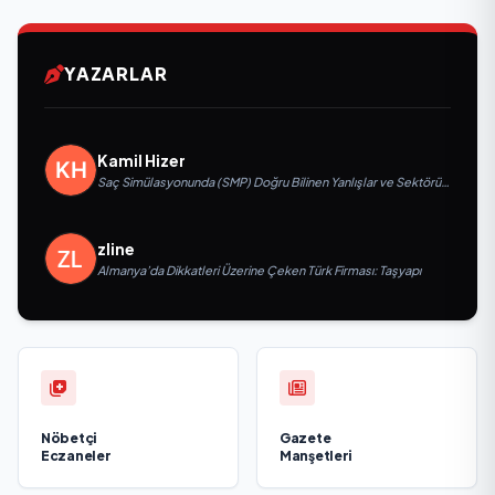
YAZARLAR
Kamil Hizer
Saç Simülasyonunda (SMP) Doğru Bilinen Yanlışlar ve Sektörün
Geleceği: Onur Akdeniz ile Özel Röportaj
zline
Almanya’da Dikkatleri Üzerine Çeken Türk Firması: Taşyapı
Nöbetçi
Gazete
Eczaneler
Manşetleri