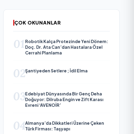
ÇOK OKUNANLAR
01
Robotik Kalça Protezinde Yeni Dönem:
Doç. Dr. Ata Can’dan Hastalara Özel
Cerrahi Planlama
02
Şantiyeden Setlere ; İdil Elma
03
Edebiyat Dünyasında Bir Genç Deha
Doğuyor: Dilruba Engin ve Zift Karası
Evreni ‘AVENOİR’
04
Almanya’da Dikkatleri Üzerine Çeken
Türk Firması: Taşyapı