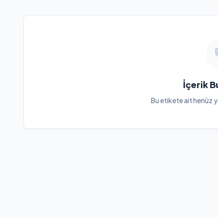
İçerik 
Bu etikete ait henüz y