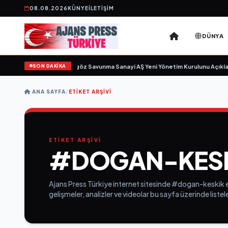
08.08.2026
KÜNYE
İLETIŞIM
DÜNYA
SON DAKİKA
 için gün sayıyor
•
Açıkgöz Savunma Sanayi AŞ Yeni Yönetim Kurulunu Açıklad
ANA SAYFA
/
ETIKET ARŞIVI
ETİKET ARŞİVİ
#DOGAN-KES
Ajans Press Türkiye internet sitesinde #dogan-keskik e
gelişmeler, analizler ve videolar bu sayfa üzerinde list