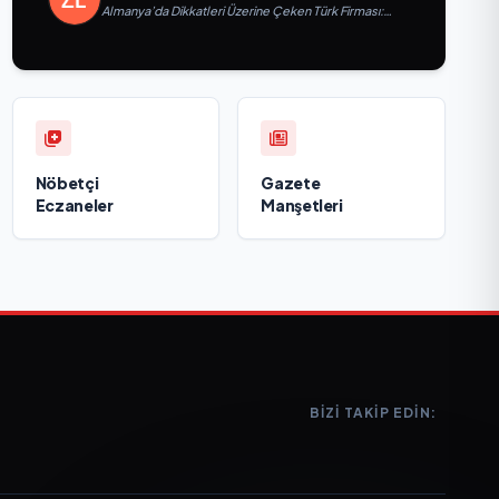
Almanya’da Dikkatleri Üzerine Çeken Türk Firması:
Taşyapı
Nöbetçi
Gazete
Eczaneler
Manşetleri
BIZI TAKIP EDIN: