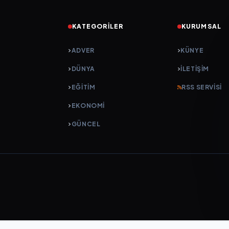
KATEGORILER
KURUMSAL
ADVER
KÜNYE
DÜNYA
İLETIŞIM
EĞİTİM
RSS SERVISI
EKONOMİ
GÜNCEL