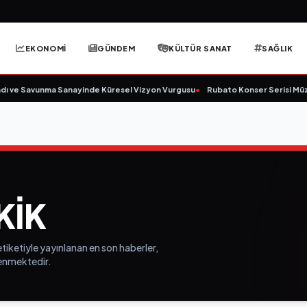
EKONOMİ
GÜNDEM
KÜLTÜR SANAT
SAĞLIK
ı ve Savunma Sanayinde Küresel Vizyon Vurgusu
•
Rubato Konser Serisi Müzi
KIK
tiketiyle yayınlanan en son haberler,
elenmektedir.