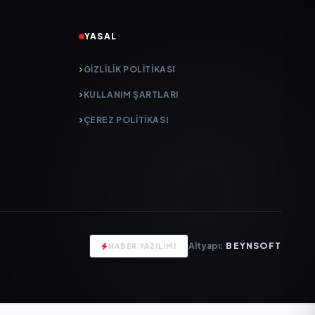
YASAL
GIZLILIK POLITIKASI
KULLANIM ŞARTLARI
ÇEREZ POLITIKASI
Altyapı:
BEYNSOFT
HABER YAZILIMI