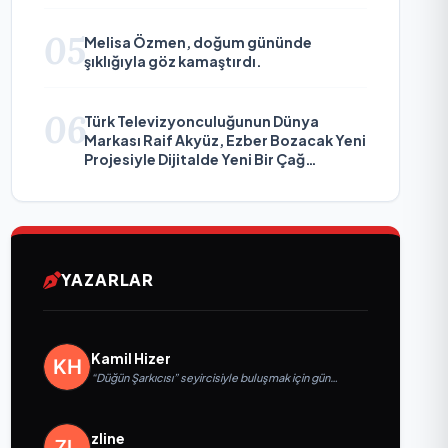
05
Melisa Özmen, doğum gününde
şıklığıyla göz kamaştırdı.
06
Türk Televizyonculuğunun Dünya
Markası Raif Akyüz, Ezber Bozacak Yeni
Projesiyle Dijitalde Yeni Bir Çağ
Başlatmaya Hazırlanıyor
YAZARLAR
Kamil Hizer
“Düğün Şarkıcısı” seyircisiyle buluşmak için gün
sayıyor
zline