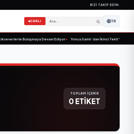
BIZI TAKIP EDIN:
TR
CANLI
kseverlerle Buluşmaya Devam Ediyor
•
Yonca Samlı ‘dan İkinci Tekli “Donacaks
TOPLAM İÇERİK
0 ETİKET