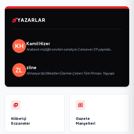
YAZARLAR
Kamil Hizer
Arabesk müziğin sevilen sanatçısı Cansever 59 yaşında
yaşamını yitirdi
zline
Almanya’da Dikkatleri Üzerine Çeken Türk Firması: Taşyapı
Nöbetçi
Gazete
Eczaneler
Manşetleri