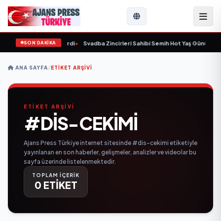
SON DAKİKA
9 yaşında yaşamını yitirdi
•
Svadba Zincirleri Sahibi Semih Hot Yaş Gününü San
ANA SAYFA
/
ETIKET ARŞIVI
ETİKET ARŞİVİ
#DIS-CEKIMI
Ajans Press Türkiye internet sitesinde #dis-cekimi etiketiyle
yayınlanan en son haberler, gelişmeler, analizler ve videolar bu
sayfa üzerinde listelenmektedir.
TOPLAM İÇERİK
0 ETİKET