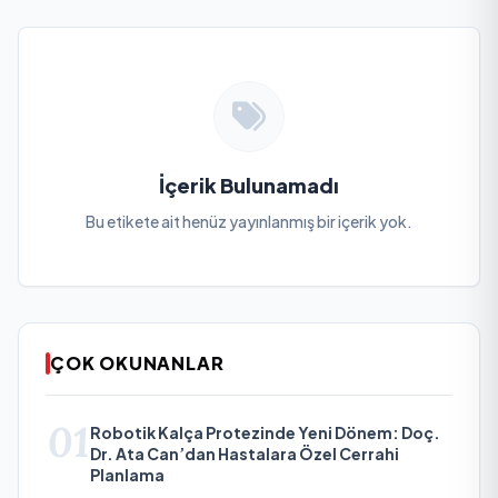
İçerik Bulunamadı
Bu etikete ait henüz yayınlanmış bir içerik yok.
ÇOK OKUNANLAR
01
Robotik Kalça Protezinde Yeni Dönem: Doç.
Dr. Ata Can’dan Hastalara Özel Cerrahi
Planlama