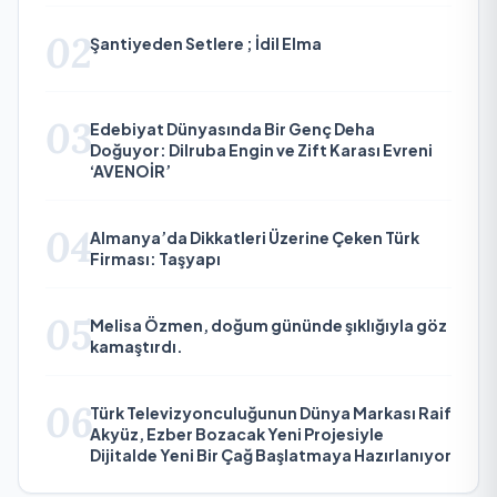
02
Şantiyeden Setlere ; İdil Elma
03
Edebiyat Dünyasında Bir Genç Deha
Doğuyor: Dilruba Engin ve Zift Karası Evreni
‘AVENOİR’
04
Almanya’da Dikkatleri Üzerine Çeken Türk
Firması: Taşyapı
05
Melisa Özmen, doğum gününde şıklığıyla göz
kamaştırdı.
06
Türk Televizyonculuğunun Dünya Markası Raif
Akyüz, Ezber Bozacak Yeni Projesiyle
Dijitalde Yeni Bir Çağ Başlatmaya Hazırlanıyor