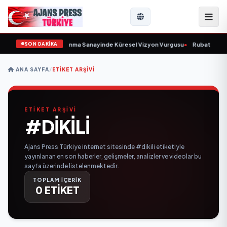
SON DAKİKA
rulunu Açıkladı ve Savunma Sanayinde Küresel Vizyon Vurgusu
•
Rubato Konse
ANA SAYFA
/
ETIKET ARŞIVI
ETİKET ARŞİVİ
#DIKILI
Ajans Press Türkiye internet sitesinde #dikili etiketiyle
yayınlanan en son haberler, gelişmeler, analizler ve videolar bu
sayfa üzerinde listelenmektedir.
TOPLAM İÇERİK
0 ETİKET