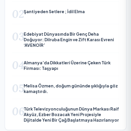
02
Şantiyeden Setlere ; İdil Elma
03
Edebiyat Dünyasında Bir Genç Deha
Doğuyor: Dilruba Engin ve Zift Karası Evreni
‘AVENOİR’
04
Almanya’da Dikkatleri Üzerine Çeken Türk
Firması: Taşyapı
05
Melisa Özmen, doğum gününde şıklığıyla göz
kamaştırdı.
06
Türk Televizyonculuğunun Dünya Markası Raif
Akyüz, Ezber Bozacak Yeni Projesiyle
Dijitalde Yeni Bir Çağ Başlatmaya Hazırlanıyor