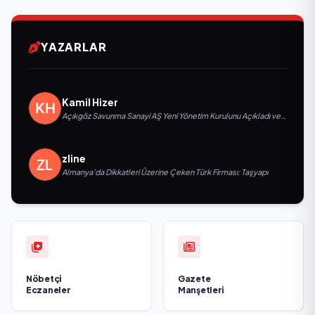
YAZARLAR
Kamil Hizer
Açıkgöz Savunma Sanayi AŞ Yeni Yönetim Kurulunu Açıkladı ve
Savunma Sanayinde Küresel Vizyon Vurgusu
zline
Almanya’da Dikkatleri Üzerine Çeken Türk Firması: Taşyapı
Nöbetçi
Gazete
Eczaneler
Manşetleri