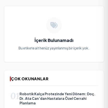
İçerik Bulunamadı
Bu etikete ait henüz yayınlanmış bir içerik yok.
ÇOK OKUNANLAR
01
Robotik Kalça Protezinde Yeni Dönem: Doç.
Dr. Ata Can’dan Hastalara Özel Cerrahi
Planlama