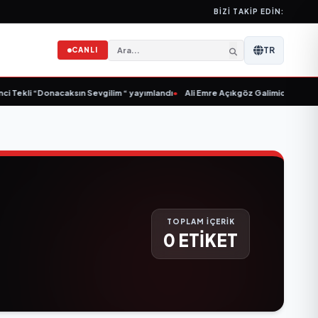
BIZI TAKIP EDIN:
TR
CANLI
i Tekli “Donacaksın Sevgilim “ yayımlandı
•
Ali Emre Açıkgöz Galimidi, Eski AB 
TOPLAM İÇERİK
0 ETİKET