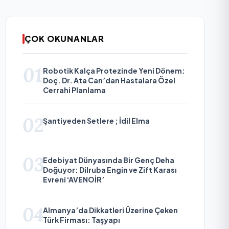
ÇOK OKUNANLAR
01
Robotik Kalça Protezinde Yeni Dönem:
Doç. Dr. Ata Can’dan Hastalara Özel
Cerrahi Planlama
02
Şantiyeden Setlere ; İdil Elma
03
Edebiyat Dünyasında Bir Genç Deha
Doğuyor: Dilruba Engin ve Zift Karası
Evreni ‘AVENOİR’
04
Almanya’da Dikkatleri Üzerine Çeken
Türk Firması: Taşyapı