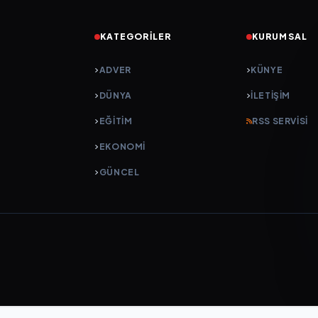
KATEGORILER
KURUMSAL
ADVER
KÜNYE
DÜNYA
İLETIŞIM
EĞİTİM
RSS SERVISI
EKONOMİ
GÜNCEL