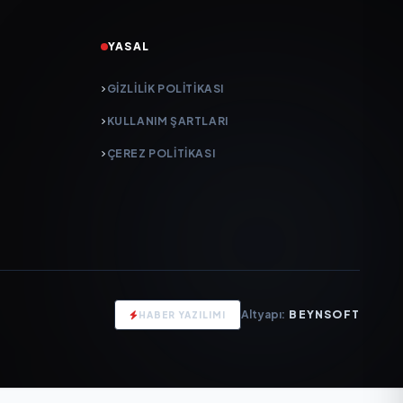
YASAL
GIZLILIK POLITIKASI
KULLANIM ŞARTLARI
ÇEREZ POLITIKASI
Altyapı:
BEYNSOFT
HABER YAZILIMI