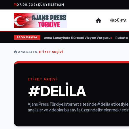
07.08.2026
KÜNYE
İLETIŞIM
DÜNYA
SON DAKİKA
Kurulunu Açıkladı ve Savunma Sanayinde Küresel Vizyon Vurgusu
•
Rubato Ko
ANA SAYFA
/
ETIKET ARŞIVI
ETİKET ARŞİVİ
#DELILA
Ajans Press Türkiye internet sitesinde #delila etiketiyle
analizler ve videolar bu sayfa üzerinde listelenmektedir