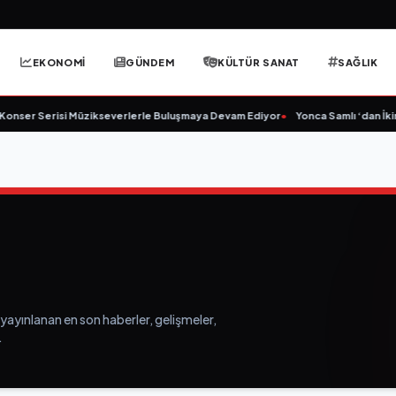
EKONOMİ
GÜNDEM
KÜLTÜR SANAT
SAĞLIK
nser Serisi Müzikseverlerle Buluşmaya Devam Ediyor
•
Yonca Samlı ‘dan İkinc
 yayınlanan en son haberler, gelişmeler,
.