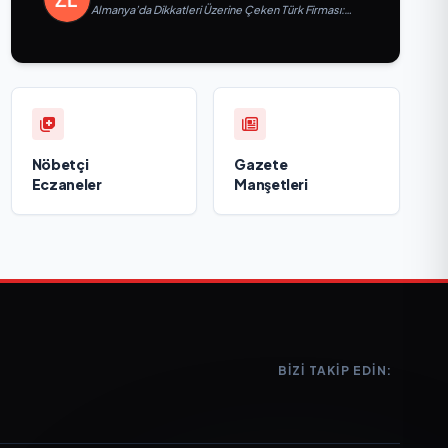
Almanya’da Dikkatleri Üzerine Çeken Türk Firması:
Taşyapı
Nöbetçi
Gazete
Eczaneler
Manşetleri
BIZI TAKIP EDIN: