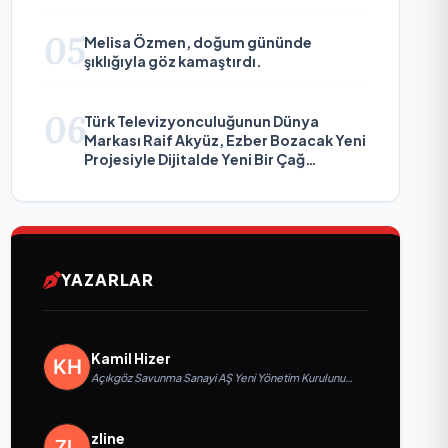
05
Melisa Özmen, doğum gününde
şıklığıyla göz kamaştırdı.
06
Türk Televizyonculuğunun Dünya
Markası Raif Akyüz, Ezber Bozacak Yeni
Projesiyle Dijitalde Yeni Bir Çağ
Başlatmaya Hazırlanıyor
YAZARLAR
Kamil Hizer
Açıkgöz Savunma Sanayi AŞ Yeni Yönetim Kurulunu
Açıkladı ve Savunma Sanayinde Küresel Vizyon
Vurgusu
zline