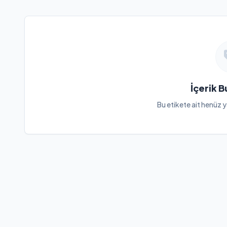
İçerik 
Bu etikete ait henüz y