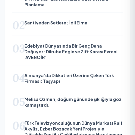
Planlama
02
Şantiyeden Setlere ; İdil Elma
03
Edebiyat Dünyasında Bir Genç Deha
Doğuyor: Dilruba Engin ve Zift Karası Evreni
‘AVENOİR’
04
Almanya’da Dikkatleri Üzerine Çeken Türk
Firması: Taşyapı
05
Melisa Özmen, doğum gününde şıklığıyla göz
kamaştırdı.
06
Türk Televizyonculuğunun Dünya Markası Raif
Akyüz, Ezber Bozacak Yeni Projesiyle
Dijitalde Yeni Bir Çağ Başlatmaya Hazırlanıyor