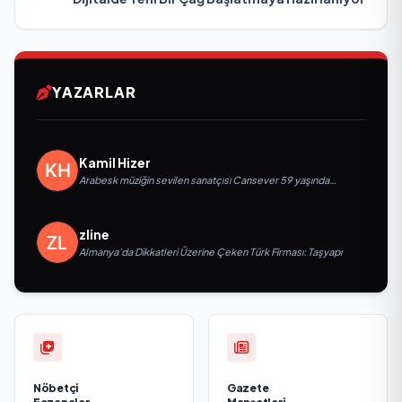
YAZARLAR
Kamil Hizer
Arabesk müziğin sevilen sanatçısı Cansever 59 yaşında
yaşamını yitirdi
zline
Almanya’da Dikkatleri Üzerine Çeken Türk Firması: Taşyapı
Nöbetçi
Gazete