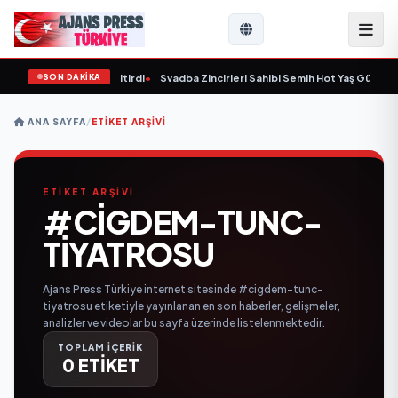
SON DAKİKA
 59 yaşında yaşamını yitirdi
•
Svadba Zincirleri Sahibi Semih Hot Yaş Gününü S
ANA SAYFA
/
ETIKET ARŞIVI
ETİKET ARŞİVİ
#CIGDEM-TUNC-
TIYATROSU
Ajans Press Türkiye internet sitesinde #cigdem-tunc-
tiyatrosu etiketiyle yayınlanan en son haberler, gelişmeler,
analizler ve videolar bu sayfa üzerinde listelenmektedir.
TOPLAM İÇERİK
0 ETİKET