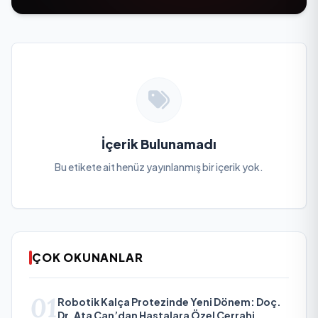
İçerik Bulunamadı
Bu etikete ait henüz yayınlanmış bir içerik yok.
ÇOK OKUNANLAR
01
Robotik Kalça Protezinde Yeni Dönem: Doç.
Dr. Ata Can’dan Hastalara Özel Cerrahi